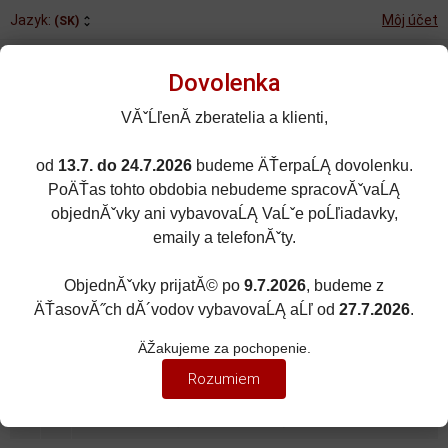
Jazyk:
Môj účet
(SK)
Dovolenka
VĂˇĹľenĂ­ zberatelia a klienti,
od
13.7. do 24.7.2026
budeme ÄŤerpaĹĄ dovolenku.
Rozšírené vyhľadávanie
PoÄŤas tohto obdobia nebudeme spracovĂˇvaĹĄ
Porovnané (0)
Obľúbené (0)
objednĂˇvky ani vybavovaĹĄ VaĹˇe poĹľiadavky,
emaily a telefonĂˇty.
0
kusov
Menu
0 EUR
ObjednĂˇvky prijatĂ© po
9.7.2026
, budeme z
ÄŤasovĂ˝ch dĂ´vodov vybavovaĹĄ aĹľ od
27.7.2026
.
ZNAČKY ÁUT
Zobraziť filter
ÄŽakujeme za pochopenie.
SCANIA
Rozumiem
Zoradiť podľa:
(Dátumu pridania)