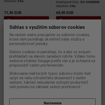
Skladom:
0 ks
Katalógové číslo:
SO-S2400305
Skladom:
0 ks
71,95 EUR
69,95 EUR
Pridať do košíka
Pridať do košíka
Súhlas s využitím súborov cookies
Nie ja na sklade
Na našom webe pracujeme so súbormi cookies,
ktoré nám pomáhajú skvalitniť naše služby a
personalizovať ponuky.
Súbory cookies si pamätajú, čo a ako vo svojom
prehliadači na danom zariadení robíte. Vďaka tomu
webová stránka funguje podľa vás a je schopná sa
prispôsobiť vašim preferenciám.
Blokovanie niektorých typov súborov môže mať
vplyv na vašu užívateľskú skúsenosť s naším
1:24 SCANIA, VOLVO náves
1:24 PRIVES KONTAJNER
webom, taktiež nebudeme schopní poskytnúť
Remorque Bachée White
VOLVO, SCANIA, MERCEDES /
vám ponuku na základe vašich preferencií.
2021 - SOLIDO - S2400502
Remorque Porte Container
Red 2021 - SOLIDO -
Výrobca:
SOLIDO
Katalógové číslo:
SO-S2400502
S2400501
Nastavenie
Skladom:
0 ks