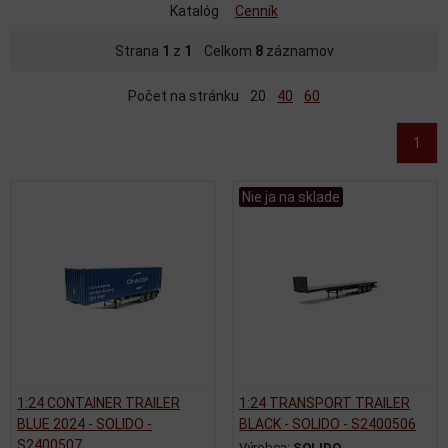
Katalóg
Cenník
Strana
1
z
1
Celkom
8
záznamov
Počet na stránku
20
40
60
1
Nie ja na sklade
1:24 CONTAINER TRAILER
1:24 TRANSPORT TRAILER
BLUE 2024 - SOLIDO -
BLACK - SOLIDO - S2400506
S2400507
Výrobca:
SOLIDO