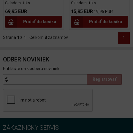
Skladom:
1 ks
Skladom:
1 ks
69,95 EUR
15,95 EUR
19,95 EUR
Pridať do košíka
Pridať do košíka
Strana
1
z
1
Celkom
8
záznamov
1
ODBER NOVINIEK
Prihláste sa k odberu noviniek
Registrovať
ZÁKAZNÍCKY SERVÍS