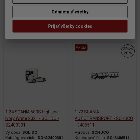
Výrobca:
SOLIDO
Katalógové číslo:
SO-S2400501
Odmietnuť všetky
Skladom:
1 ks
69,95 EUR
69,95 EUR
Prijať všetky cookies
Pridať do košíka
Pridať do košíka
Akcia
Zľava
20 %
1:24 SCANIA 580S HighLine
1:72 SCANIA
Ivory White 2021 - SOLIDO -
AUTOTRANSPORT - SCHUCO
S2400301
- 3406511
Výrobca:
SOLIDO
Výrobca:
SCHUCO
Katalógové číslo:
SO-S2400301
Katalógové číslo:
SC-3406511