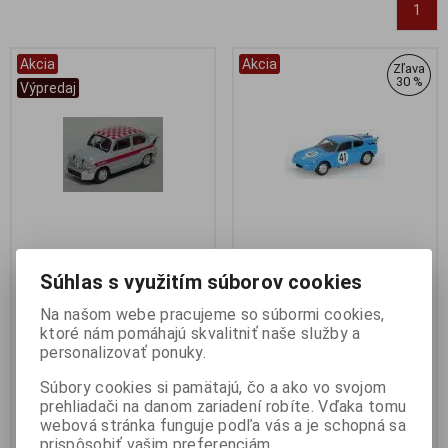
1
Akcia
Akcia
Zľava
30 %
Výpredaj
1:43 FIAT ABARTH 1000
1:43 ABARTH SIMCA 41 LE
Súhlas s využitím súborov cookies
BERLINA 1966
MANS 1962 BLUE - SPARK -
S1305
Na našom webe pracujeme so súbormi cookies,
Výrobca:
BRUMM
ktoré nám pomáhajú skvalitniť naše služby a
Katalógové číslo:
BR-R351
Výrobca:
SPARK
Skladom:
1 ks
personalizovať ponuky.
Katalógové číslo:
SP-S1305
Skladom:
1 ks
Súbory cookies si pamätajú, čo a ako vo svojom
29,90 EUR
48,95 EUR
69,95 EUR
prehliadači na danom zariadení robíte. Vďaka tomu
webová stránka funguje podľa vás a je schopná sa
Pridať do košíka
Pridať do košíka
prispôsobiť vašim preferenciám.