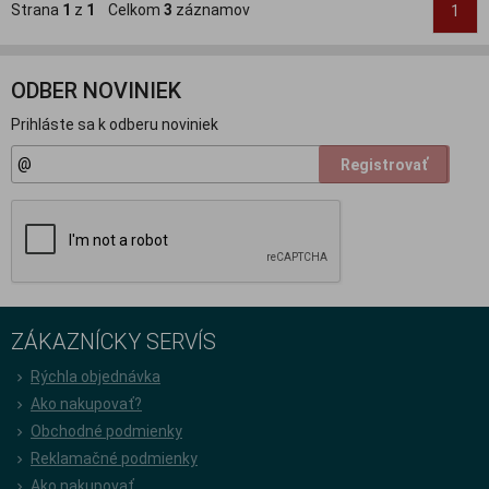
Strana
1
z
1
Celkom
3
záznamov
1
ODBER NOVINIEK
Prihláste sa k odberu noviniek
Registrovať
ZÁKAZNÍCKY SERVÍS
Rýchla objednávka
Ako nakupovať?
Obchodné podmienky
Reklamačné podmienky
Ako nakupovať