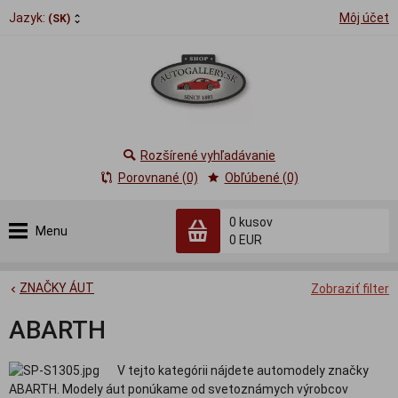
Jazyk:
Môj účet
(SK)
Rozšírené vyhľadávanie
Porovnané (0)
Obľúbené (0)
0
kusov
Menu
0 EUR
ZNAČKY ÁUT
Zobraziť filter
ABARTH
V tejto kategórii nájdete automodely značky
ABARTH. Modely áut ponúkame od svetoznámych výrobcov