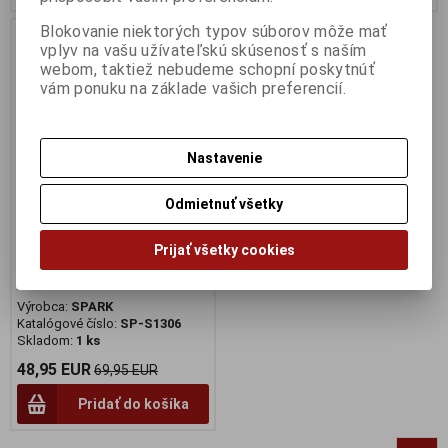
Blokovanie niektorých typov súborov môže mať
Akcia
Zľava
vplyv na vašu užívateľskú skúsenosť s naším
30 %
webom, taktiež nebudeme schopní poskytnúť
vám ponuku na základe vašich preferencií.
Nastavenie
Odmietnuť všetky
1:43 ABARTH SIMCA 1300 LE
Prijať všetky cookies
MANS 1962 NO42 OREILLER /
PSYCHIGER - SPARK - S1306
Výrobca:
SPARK
Katalógové číslo:
SP-S1306
Skladom:
1 ks
48,95 EUR
69,95 EUR
Pridať do košíka