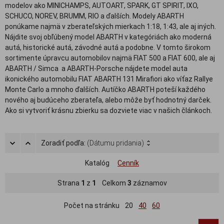
modelov ako MINICHAMPS, AUTOART, SPARK, GT SPIRIT, IXO,
SCHUCO, NOREV, BRUMM, RIO a ďalších. Modely ABARTH
ponúkame najmä v zberateľských mierkach 1:18, 1:43, ale aj iných.
Nájdite svoj obľúbený model ABARTH v kategóriách ako moderná
autá, historické autá, závodné autá a podobne. V tomto širokom
sortimente úpravcu automobilov najmä FIAT 500 a FIAT 600, ale aj
ABARTH / Simca a ABARTH-Porsche nájdete model auta
ikonického automobilu FIAT ABARTH 131 Mirafiori ako víťaz Rallye
Monte Carlo a mnoho ďalších. Autíčko ABARTH poteší každého
nového aj budúceho zberateľa, alebo môže byť hodnotný darček.
Ako si vytvoriť krásnu zbierku sa dozviete viac v našich článkoch.
Zoradiť podľa:
(Dátumu pridania)
Katalóg
Cenník
Strana
1
z
1
Celkom
3
záznamov
Počet na stránku
20
40
60