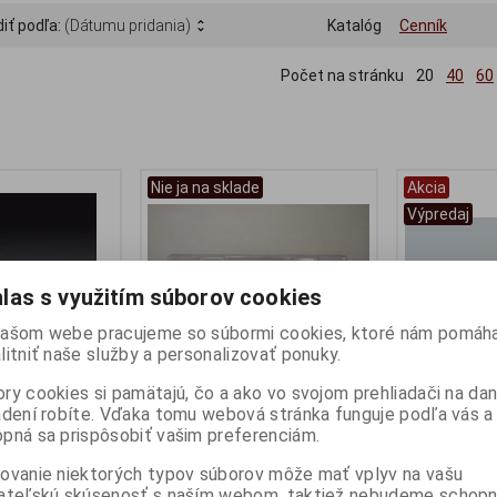
iť podľa:
(Dátumu pridania)
Katalóg
Cenník
Počet na stránku
20
40
60
Nie ja na sklade
Akcia
Výpredaj
las s využitím súborov cookies
ašom webe pracujeme so súbormi cookies, ktoré nám pomáha
litniť naše služby a personalizovať ponuky.
ry cookies si pamätajú, čo a ako vo svojom prehliadači na d
adení robíte. Vďaka tomu webová stránka funguje podľa vás a 
 M23-FORD #11
1:24 MCLAREN MP4/4 #12
1:24 FERRARI
pná sa prispôsobiť vašim preferenciám.
ADA 1976 - IXO
1988 AYRTON SENNA
SCHUMACHER 
WHITE/RED MARLBORO STYLE
SPAR24007
ovanie niektorých typov súborov môže mať vplyv na vašu
blister PRE-PRODUCTION - IXO
Výrobca:
SPA
ateľskú skúsenosť s naším webom, taktiež nebudeme schopn