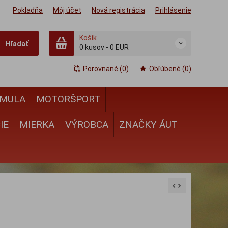
Pokladňa
Môj účet
Nová registrácia
Prihlásenie
Košík
Hľadať
0
kusov
-
0 EUR
Porovnané (0)
Obľúbené (0)
MULA
MOTORŠPORT
IE
MIERKA
VÝROBCA
ZNAČKY ÁUT