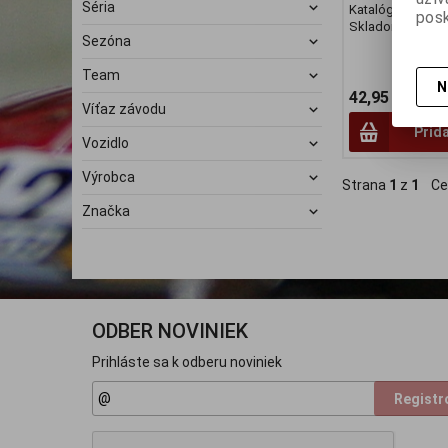
Séria
Katalógové číslo
posk
Skladom:
1 ks
Sezóna
Team
N
42,95 EUR
Víťaz závodu
Prid
Vozidlo
Výrobca
Strana
1
z
1
Ce
Značka
ODBER NOVINIEK
Prihláste sa k odberu noviniek
Registr