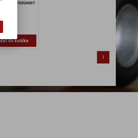
slo:
SP-SPAR24007
idať do košíka
1