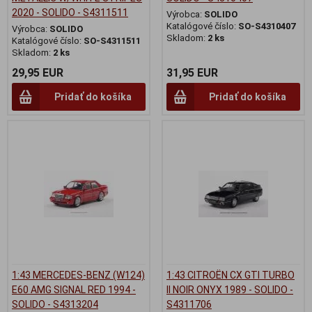
2020 - SOLIDO - S4311511
Výrobca:
SOLIDO
Katalógové číslo:
SO-S4310407
Výrobca:
SOLIDO
Skladom:
2 ks
Katalógové číslo:
SO-S4311511
Skladom:
2 ks
29,95 EUR
31,95 EUR
Pridať do košíka
Pridať do košíka
1:43 MERCEDES-BENZ (W124)
1:43 CITROËN CX GTI TURBO
E60 AMG SIGNAL RED 1994 -
II NOIR ONYX 1989 - SOLIDO -
SOLIDO - S4313204
S4311706