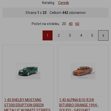
Katalóg
Cenník
Strana
1
z
23
Celkom
442
záznamov
Počet na stránku
20
40
60
1
2
3
4
5
1:43 SHELBY MUSTANG
1:43 ALPINA B10 (E34)
GT500 ERUPTION GREEN
BITURBO ORANGE 1994 -
METALLIC W/WHITE STRIPES
SOLIDO - S4310407