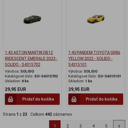
1:43 ASTON MARTIN DB12
1:43 PANDEM TOYOTA GR86
IRIDESCENT EMERALD 2023 -
YELLOW 2022 - SOLIDO -
SOLIDO - S4315702
S4315101
Výrobca:
SOLIDO
Výrobca:
SOLIDO
Katalógové číslo:
SO-S4315702
Katalógové číslo:
SO-S4315101
Skladom:
0 ks
Skladom:
1 ks
29,95 EUR
29,95 EUR
Pridať do košíka
Pridať do košíka
Strana
1
z
23
Celkom
442
záznamov
1
2
3
4
5