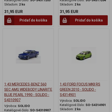
Katalógové číslo:
SO-S4317203
Katalógové číslo:
SO-S4317204
Skladom:
2 ks
Skladom:
2 ks
31,95 EUR
31,95 EUR
Pridať do košíka
Pridať do košíka
1:43 MERCEDES-BENZ 560
1:43 FORD FOCUS MKII RS
SEC AMG WIDEBODY LINARITE
GREEN 2010 - SOLIDO -
BLUE PEARL 1990 - SOLIDO -
S4314901
S4310907
Výrobca:
SOLIDO
Katalógové číslo:
SO-S4314901
Výrobca:
SOLIDO
Skladom:
2 ks
Katalógové číslo:
SO-S4310907