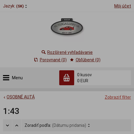
Jazyk:
Môj účet
(SK)
Rozšírené vyhľadávanie
Porovnané (0)
Obľúbené (0)
0
kusov
Menu
0 EUR
OSOBNÉ AUTÁ
Zobraziť filter
1:43
Zoradiť podľa:
(Dátumu pridania)