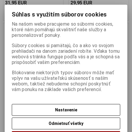
31,95 EUR
29,95 EUR
Pridať do košíka
Pridať do košíka
Súhlas s využitím súborov cookies
Na našom webe pracujeme so súbormi cookies,
ktoré nám pomáhajú skvalitniť naše služby a
personalizovať ponuky.
Súbory cookies si pamätajú, čo a ako vo svojom
prehliadači na danom zariadení robíte. Vďaka tomu
webová stránka funguje podľa vás a je schopná sa
prispôsobiť vašim preferenciám.
Blokovanie niektorých typov súborov môže mať
vplyv na vašu užívateľskú skúsenosť s naším
webom, taktiež nebudeme schopní poskytnúť
1:43 PORSCHE 911 (992) GT3
1:43 PANDEM TOYOTA GR86
vám ponuku na základe vašich preferencií.
TOURING MINT GREEN 2023 -
RED 2022 - SOLIDO -
SOLIDO - S4316503
S4315103
Výrobca:
SOLIDO
Výrobca:
SOLIDO
Nastavenie
Katalógové číslo:
SO-S4316503
Katalógové číslo:
SO-S4315103
Skladom:
2 ks
Skladom:
2 ks
Odmietnuť všetky
29,95 EUR
29,95 EUR