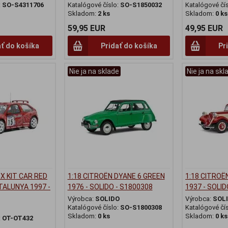
:
SO-S4311706
Katalógové číslo:
SO-S1850032
Katalógové čí
Skladom:
2 ks
Skladom:
0 ks
59,95 EUR
49,95 EUR
ať do košíka
Pridať do košíka
Pr
Nie ja na sklade
Nie ja na skl
ZX KIT CAR RED
1:18 CITROËN DYANE 6 GREEN
1:18 CITROË
TALUNYA 1997 -
1976 - SOLIDO - S1800308
1937 - SOLID
Výrobca:
SOLIDO
Výrobca:
SOL
Katalógové číslo:
SO-S1800308
Katalógové čí
Skladom:
0 ks
Skladom:
0 ks
:
OT-OT432