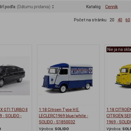
iť podľa:
(Dátumu pridania)
Katalóg
Cenník
Počet na stránku
20
40
60
Nie ja na skl
X GTI TURBO II
1:18 Citroen Type H E.
1:18 CITROË
 - SOLIDO -
LECLERC1969 blue/white -
CITROËN SE
SOLIDO - S1850032
1969 - SOLID
O
Výrobca:
SOLIDO
Výrobca:
SOL