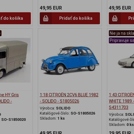
49,95 EUR
49,95 EUR
ať do košíka
Pridať do košíka
Pr
e
Nie ja na skl
Pripravuje s
pe HY Gris
1:18 CITROËN 2CV6 BLUE 1982
1:43 CITROËN
OLIDO -
- SOLIDO - S1805026
WHITE 1989 -
S4311703
Výrobca:
SOLIDO
Katalógové číslo:
SO-S1805026
O
Výrobca:
SOL
Skladom:
1 ks
:
SO-S1850020
Katalógové čí
Skladom:
0 ks
49,95 EUR
29,95 EUR