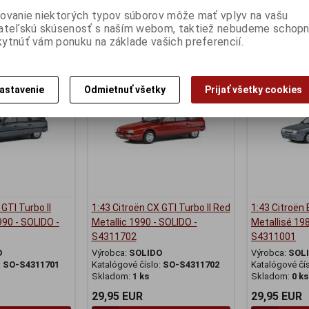
49,95 EUR
39,95 EUR
ovanie niektorých typov súborov môže mať vplyv na vašu
ateľskú skúsenosť s naším webom, taktiež nebudeme schopn
ať do košíka
Pridať do košíka
Pr
ytnúť vám ponuku na základe vašich preferencií.
e
Nie ja na skl
astavenie
Odmietnuť všetky
Prijať všetky cookies
GTI Turbo II
1:43 Citroën CX GTI Turbo II Red
1:43 Citroën 
990 - SOLIDO -
Metallic 1990 - SOLIDO -
Metallisé 198
S4311702
S4311001
O
Výrobca:
SOLIDO
Výrobca:
SOL
:
SO-S4311701
Katalógové číslo:
SO-S4311702
Katalógové čí
Skladom:
1 ks
Skladom:
0 ks
29,95 EUR
29,95 EUR