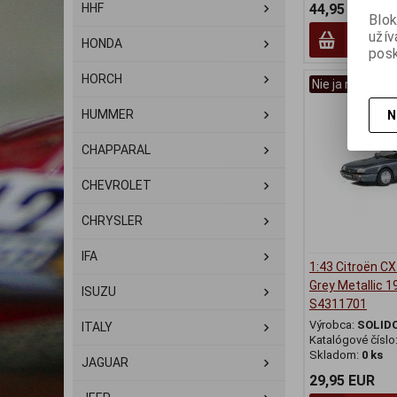
HHF
44,95 EUR
Blok
užív
Prid
HONDA
posk
HORCH
Nie ja na sklad
HUMMER
N
CHAPPARAL
CHEVROLET
CHRYSLER
IFA
1:43 Citroën CX 
Grey Metallic 1
ISUZU
S4311701
Výrobca:
SOLID
ITALY
Katalógové číslo
Skladom:
0 ks
JAGUAR
29,95 EUR