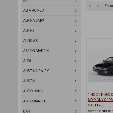
AC
Zorad
ALFA ROMEO
ALPINA BMW
ALPINE
ARROWS
ASTON MARTIN
AUDI
AUSTIN HEALEY
AUSTIN
AUTO UNION
1:43 CITROËN C
NOIR ONYX 1989
AUTOBIANCHI
S4311706
BAR
Výrobca:
SOLID