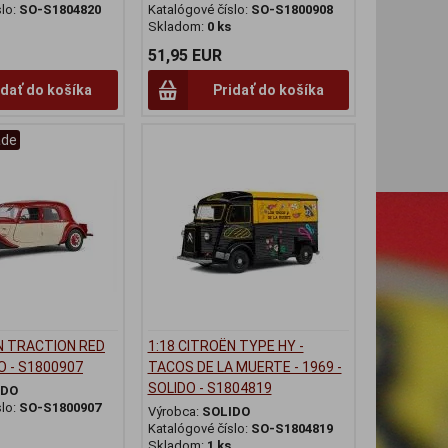
slo:
SO-S1804820
Katalógové číslo:
SO-S1800908
Skladom:
0 ks
51,95 EUR
idať do košíka
Pridať do košíka
ade
N TRACTION RED
1:18 CITROËN TYPE HY -
O - S1800907
TACOS DE LA MUERTE - 1969 -
SOLIDO - S1804819
IDO
slo:
SO-S1800907
Výrobca:
SOLIDO
Katalógové číslo:
SO-S1804819
Skladom:
1 ks