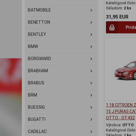
Katalógové číslo
Skladom:
2 ks
BATMOBILE
31,95 EUR
BENETTON
Prid
BENTLEY
BMW
BORGWARD
BRABHAM
BRABUS
BRM
1:18 CITROEN 
BUESSIG
15 J PURAS CA
OTTO - OT432
BUGATTI
Výrobca:
OTTO
Katalógové číslo
CADILLAC
Skladom:
1 ks