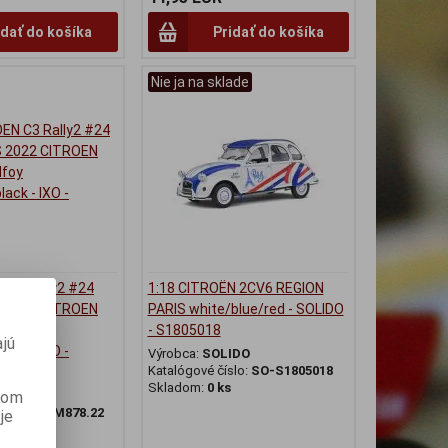
idať do košíka
Pridať do košíka
Nie ja na sklade
 C3 Rally2 #24
1:18 CITROËN 2CV6 REGION
S 2022 CITROEN
PARIS white/blue/red - SOLIDO
lfoy
- S1805018
jú
ack - IXO -
Výrobca:
SOLIDO
Katalógové číslo:
SO-S1805018
Skladom:
0 ks
anom
slo:
IX-RAM878.22
je