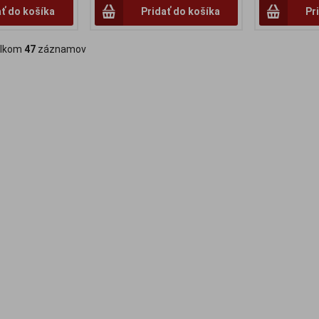
ať do košíka
Pridať do košíka
Pr
lkom
47
záznamov