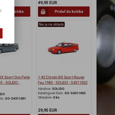
49,95 EUR
í
idať do košíka
Pridať do košíka
ade
Nie ja na sklade
BX Sport Gris Perle
1:43 Citroën BX Sport Rouge
5 - SOLIDO -
Feu 1985 - SOLIDO - S4311002
Výrobca:
SOLIDO
Katalógové číslo:
SO-S4311002
IDO
Skladom:
0 ks
slo:
SO-S4311001
29,95 EUR