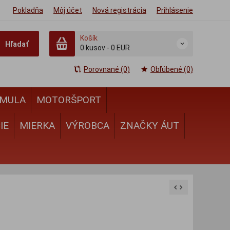
Pokladňa
Môj účet
Nová registrácia
Prihlásenie
Košík
Hľadať
0
kusov
-
0 EUR
Porovnané (0)
Obľúbené (0)
MULA
MOTORŠPORT
IE
MIERKA
VÝROBCA
ZNAČKY ÁUT