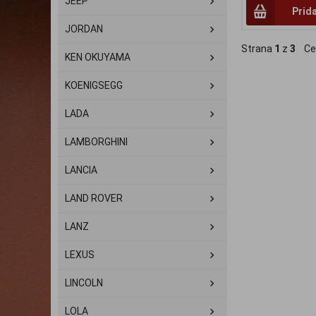
JEEP
Prid
JORDAN
Strana
1
z
3
Ce
KEN OKUYAMA
KOENIGSEGG
LADA
LAMBORGHINI
LANCIA
LAND ROVER
LANZ
LEXUS
LINCOLN
LOLA