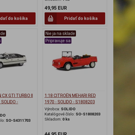
49,95 EUR
idať do košíka
Pridať do košíka
ade
Nie ja na sklade
a
Pripravuje sa
 CX GTI TURBO II
1:18 CITROËN MEHARI RED
 SOLIDO -
1970 - SOLIDO - S1808203
Výrobca:
SOLIDO
Katalógové číslo:
SO-S1808203
IDO
Skladom:
0 ks
slo:
SO-S4311703
44,95 EUR