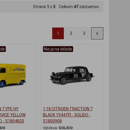
Strana
1
z
3
Celkom
47
záznamov
1
2
3
ade
Nie ja na sklade
N TYPE HY
1:18 CITROEN TRACTION 7
RVICE YELLOW
BLACK 1944 FFI - SOLIDO -
O - S1804820
S1800908
IDO
Výrobca:
SOLIDO