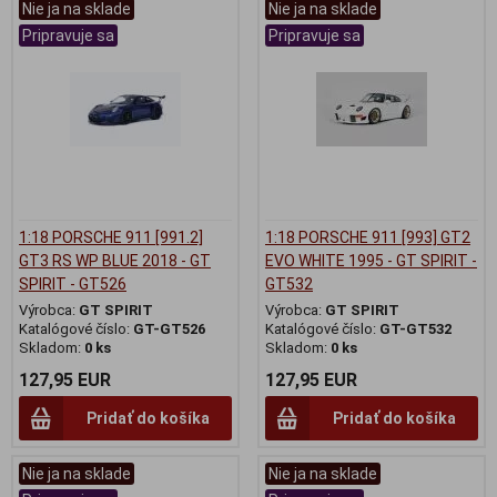
Nie ja na sklade
Nie ja na sklade
Pripravuje sa
Pripravuje sa
1:18 PORSCHE 911 [991.2]
1:18 PORSCHE 911 [993] GT2
GT3 RS WP BLUE 2018 - GT
EVO WHITE 1995 - GT SPIRIT -
SPIRIT - GT526
GT532
Výrobca:
GT SPIRIT
Výrobca:
GT SPIRIT
Katalógové číslo:
GT-GT526
Katalógové číslo:
GT-GT532
Skladom:
0 ks
Skladom:
0 ks
127,95 EUR
127,95 EUR
Pridať do košíka
Pridať do košíka
Nie ja na sklade
Nie ja na sklade