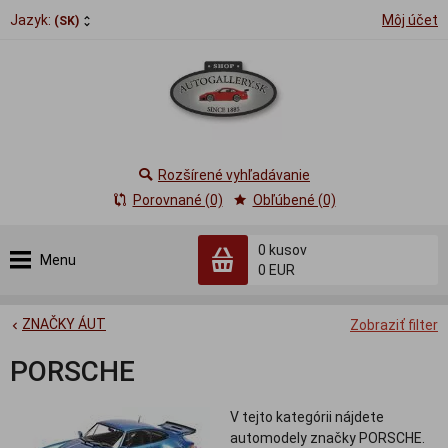
Jazyk:
Môj účet
(SK)
Rozšírené vyhľadávanie
Porovnané (0)
Obľúbené (0)
0
kusov
Menu
0 EUR
ZNAČKY ÁUT
Zobraziť filter
PORSCHE
V tejto kategórii nájdete
automodely značky PORSCHE.