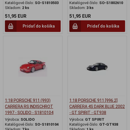
Katalógové číslo:
SO-S1810503
Katalógové číslo:
SO-S1802610
Skladom:
2 ks
Skladom:
3 ks
51,95 EUR
51,95 EUR
Pridať do košíka
Pridať do košíka
1:18 PORSCHE 911 (993)
1:18 PORSCHE 911 [996.2]
CARRERA RS INDISCHROT
CARRERA 4S DARK BLUE 2002
1997 - SOLIDO - S1810104
- GT SPIRIT - GT938
Výrobca:
SOLIDO
Výrobca:
GT SPIRIT
Katalógové číslo:
SO-S1810104
Katalógové číslo:
GT-GT938
Skladom:
7 ks
Skladom:
1 ks