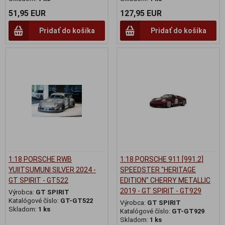
51,95 EUR
127,95 EUR
Pridať do košíka
Pridať do košíka
1:18 PORSCHE RWB
1:18 PORSCHE 911 [991.2]
YUIITSUMUNI SILVER 2024 -
SPEEDSTER "HERITAGE
GT SPIRIT - GT522
EDITION" CHERRY METALLIC
2019 - GT SPIRIT - GT929
Výrobca:
GT SPIRIT
Katalógové číslo:
GT-GT522
Výrobca:
GT SPIRIT
Skladom:
1 ks
Katalógové číslo:
GT-GT929
Skladom:
1 ks