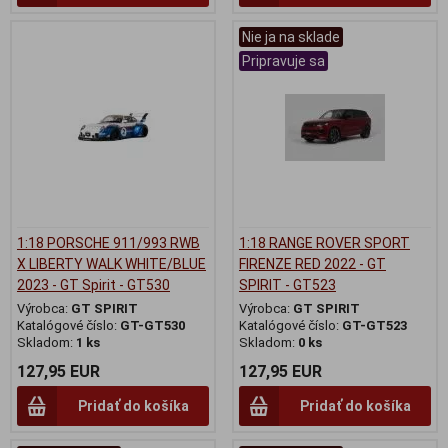
Nie ja na sklade
Pripravuje sa
1:18 PORSCHE 911/993 RWB
1:18 RANGE ROVER SPORT
X LIBERTY WALK WHITE/BLUE
FIRENZE RED 2022 - GT
2023 - GT Spirit - GT530
SPIRIT - GT523
Výrobca:
GT SPIRIT
Výrobca:
GT SPIRIT
Katalógové číslo:
GT-GT530
Katalógové číslo:
GT-GT523
Skladom:
1 ks
Skladom:
0 ks
127,95 EUR
127,95 EUR
Pridať do košíka
Pridať do košíka