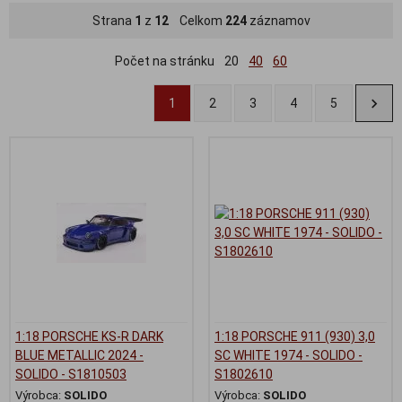
Strana
1
z
12
Celkom
224
záznamov
Počet na stránku
20
40
60
1
2
3
4
5
1:18 PORSCHE KS-R DARK
1:18 PORSCHE 911 (930) 3,0
BLUE METALLIC 2024 -
SC WHITE 1974 - SOLIDO -
SOLIDO - S1810503
S1802610
Výrobca:
SOLIDO
Výrobca:
SOLIDO