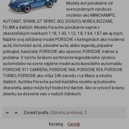
Modely áut ponúkame od
svetoznámych výrobcov
modelov ako MINICHAMPS,
AUTOART, SPARK, GT SPIRIT, IXO, SCHUCO, NOREV, BIZZARE,
FUJIMI a ďalších. Modely Porsche ponúkame najmä v
zberateľských mierkach 1:18, 1:43, 1:12, 1:8, 1:64, 1:87 ale aj iných.
Nájdite svoj obľúbený model PORSCHE v kategóriách ako moderná
autá, historické autá, závodné autá, alebo legendy, prípadne
policajné, hasičské, PORSCHE ako sponzor, PORSCHE traktor a
podobne. V tomto širokom sortimente legendárneho výrobcu
automobilov na svete nájdete model auta ikonického automobilu
PORSCHE 911 CARRERA, PORSCHE 968, PORSCHE 959, PORSCHE
TURBO, PORSCHE ako víťaz 24h závodu v Le Mans a mnoho
ďalších. Autíčko Porsche poteší každého nového aj budúceho
zberateľa, alebo môže byť hodnotný darček. Ako si vytvoriť krásnu
zbierku sa dozviete viac v našich článkoch.
Zoradiť podľa:
(Dátumu pridania)
Katalóg
Cenník