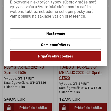
Blokovanie niektorých typov súborov môže mať
vplyv na vašu užívateľskú skúsenosť s naším
webom, taktiež nebudeme schopní poskytnúť
vám ponuku na základe vašich preferencií.
Nastavenie
Odmietnuť všetky
Prijať všetky cookies
1:12 PORSCHE 911 [992] GT3
1:18 PORSCHE TAYCAN
RUBY STAR NEO 2021 - GT
TURBO GT PURPLE SKY
Spirit - GT536
METALLIC 2023 - GT Spirit -
GT520
Výrobca:
GT SPIRIT
Katalógové číslo:
GT-GT536
Výrobca:
GT SPIRIT
Skladom:
1 ks
Katalógové číslo:
GT-GT520
Skladom:
1 ks
249,95 EUR
127,95 EUR
Pridať do košíka
Pridať do košíka