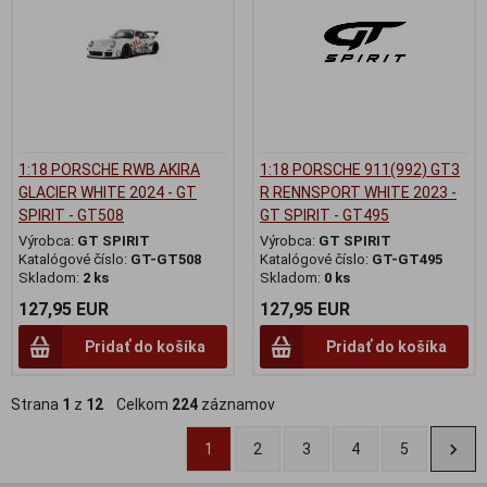
1:18 PORSCHE RWB AKIRA
1:18 PORSCHE 911(992) GT3
GLACIER WHITE 2024 - GT
R RENNSPORT WHITE 2023 -
SPIRIT - GT508
GT SPIRIT - GT495
Výrobca:
GT SPIRIT
Výrobca:
GT SPIRIT
Katalógové číslo:
GT-GT508
Katalógové číslo:
GT-GT495
Skladom:
2 ks
Skladom:
0 ks
127,95 EUR
127,95 EUR
Pridať do košíka
Pridať do košíka
Strana
1
z
12
Celkom
224
záznamov
1
2
3
4
5