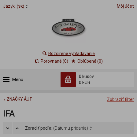
Jazyk:
Môj účet
(SK)
Rozšírené vyhľadávanie
Porovnané (0)
Obľúbené (0)
0
kusov
Menu
0 EUR
ZNAČKY ÁUT
Zobraziť filter
IFA
Zoradiť podľa:
(Dátumu pridania)