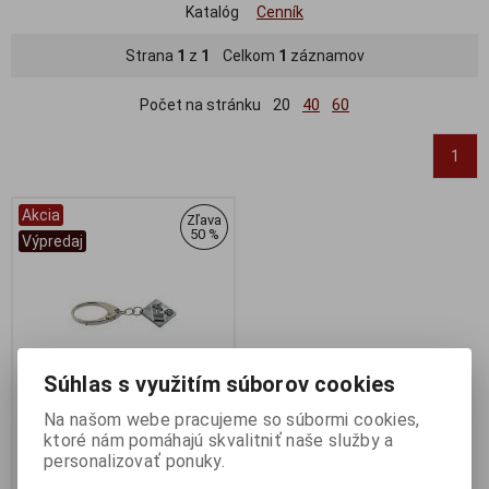
Katalóg
Cenník
Strana
1
z
1
Celkom
1
záznamov
Počet na stránku
20
40
60
1
Akcia
Zľava
50 %
Výpredaj
Súhlas s využitím súborov cookies
Na našom webe pracujeme so súbormi cookies,
ktoré nám pomáhajú skvalitniť naše služby a
IFA KEYRING/IFA PRIVESOK -
personalizovať ponuky.
IXO - IST0K04
Výrobca:
IXO