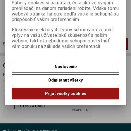
Súbory cookies si pamätajú, čo a ako vo svojom
Katalógové číslo:
IX-IST0K04
prehliadači na danom zariadení robíte. Vďaka tomu
Skladom:
20 ks
webová stránka funguje podľa vás a je schopná sa
4,95 EUR
9,95 EUR
prispôsobiť vašim preferenciám.
Pridať do košíka
Blokovanie niektorých typov súborov môže mať
vplyv na vašu užívateľskú skúsenosť s naším
webom, taktiež nebudeme schopní poskytnúť
Strana
1
z
1
Celkom
1
záznamov
1
vám ponuku na základe vašich preferencií.
ODBER NOVINIEK
Nastavenie
Prihláste sa k odberu noviniek
Odmietnuť všetky
Registrovať
Prijať všetky cookies