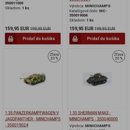
350011000
Výrobca:
MINICHAMPS
Skladom:
1 ks
Katalógové číslo:
MC-
350019004
Skladom:
1 ks
159,95 EUR
159,95 EUR
199,95 EUR
199,95 EUR
Pridať do košíka
Pridať do košíka
Zľava
Zľava
20 %
20 %
1:35 PANZERKAMPFWAGEN V
1:35 SHERMAN M4A3 -
JAGDPANTHER - MINICHAMPS
MINICHAMPS - 350040000
- 350019024
Výrobca:
MINICHAMPS