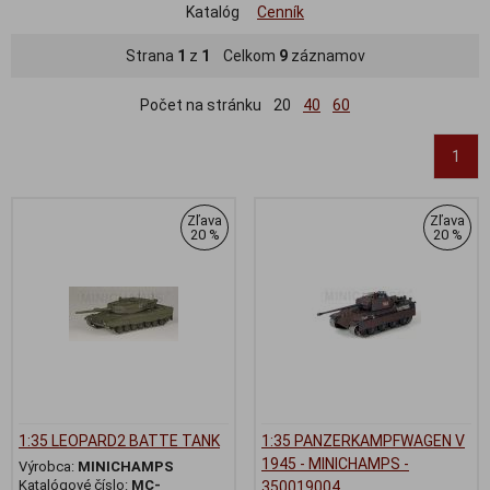
Katalóg
Cenník
Strana
1
z
1
Celkom
9
záznamov
Počet na stránku
20
40
60
1
Zľava
Zľava
20 %
20 %
1:35 LEOPARD2 BATTE TANK
1:35 PANZERKAMPFWAGEN V
1945 - MINICHAMPS -
Výrobca:
MINICHAMPS
Katalógové číslo:
MC-
350019004