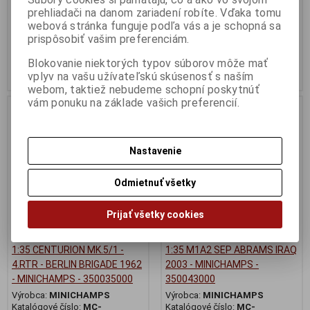
Katalógové číslo:
MC-
Katalógové číslo:
MC-
prehliadači na danom zariadení robíte. Vďaka tomu
350042170
350013001
webová stránka funguje podľa vás a je schopná sa
Skladom:
1 ks
Skladom:
1 ks
prispôsobiť vašim preferenciám.
159,95 EUR
159,95 EUR
199,95 EUR
199,95 EUR
Blokovanie niektorých typov súborov môže mať
Pridať do košíka
Pridať do košíka
vplyv na vašu užívateľskú skúsenosť s naším
webom, taktiež nebudeme schopní poskytnúť
vám ponuku na základe vašich preferencií.
Zľava
Zľava
20 %
20 %
Nastavenie
Odmietnuť všetky
Prijať všetky cookies
1:35 CENTURION MK.5/1 -
1:35 M1A2 SEP ABRAMS IRAQ
4.RTR - BERLIN BRIGADE 1962
2003 - MINICHAMPS -
- MINICHAMPS - 350035000
350043000
Výrobca:
MINICHAMPS
Výrobca:
MINICHAMPS
Katalógové číslo:
MC-
Katalógové číslo:
MC-