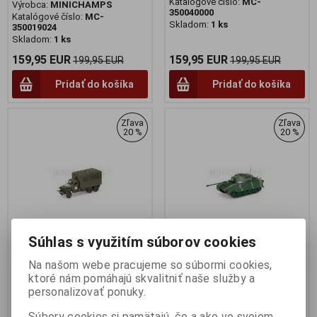
Katalógové číslo:
MC-
Výrobca:
MINICHAMPS
350040000
Katalógové číslo:
MC-
Skladom:
1 ks
350019024
Skladom:
1 ks
159,95 EUR
159,95 EUR
199,95 EUR
199,95 EUR
Pridať do košíka
Pridať do košíka
Zľava
Zľava
20 %
20 %
Súhlas s využitím súborov cookies
Na našom webe pracujeme so súbormi cookies,
1:35 GMC CCKW 353 B2 BOX
1:35 PZKPFW VI KING TIGER
ktoré nám pomáhajú skvalitniť naše služby a
TRUCK - MINICHAMPS -
BERLIN 1945 - MINICHAMPS -
personalizovať ponuky.
350042170
350013001
Výrobca:
MINICHAMPS
Výrobca:
MINICHAMPS
Súbory cookies si pamätajú, čo a ako vo svojom