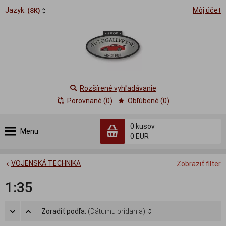
Jazyk:
Môj účet
(SK)
Rozšírené vyhľadávanie
Porovnané (0)
Obľúbené (0)
0
kusov
Menu
0 EUR
VOJENSKÁ TECHNIKA
Zobraziť filter
1:35
Zoradiť podľa:
(Dátumu pridania)