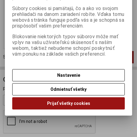
Výrobca:
MINICHAMPS
Súbory cookies si pamätajú, čo a ako vo svojom
Katalógové číslo:
MC-
prehliadači na danom zariadení robíte. Vďaka tomu
400790091
webová stránka funguje podľa vás a je schopná sa
Skladom:
1 ks
prispôsobiť vašim preferenciám.
44,90 EUR
Blokovanie niektorých typov súborov môže mať
Pridať do košíka
vplyv na vašu užívateľskú skúsenosť s naším
webom, taktiež nebudeme schopní poskytnúť
vám ponuku na základe vašich preferencií.
Strana
1
z
1
Celkom
1
záznamov
1
Nastavenie
ODBER NOVINIEK
Prihláste sa k odberu noviniek
Odmietnuť všetky
Registrovať
Prijať všetky cookies