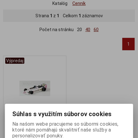
Katalóg
Cenník
Strana
1
z
1
Celkom
1
záznamov
Počet na stránku
20
40
60
1
Výpredaj
Súhlas s využitím súborov cookies
Na našom webe pracujeme so súbormi cookies,
1:43 MARCH 792 NIPPON F2
ktoré nám pomáhajú skvalitniť naše služby a
1979 ITALYA S.NAKAJIMA -
personalizovať ponuky.
MINICHAMPS 400790091