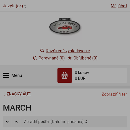
Jazyk:
Môj účet
(SK)
Rozšírené vyhľadávanie
Porovnané (0)
Obľúbené (0)
0
kusov
Menu
0 EUR
ZNAČKY ÁUT
Zobraziť filter
MARCH
Zoradiť podľa:
(Dátumu pridania)