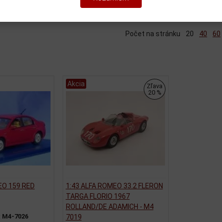
iť podľa:
(Dátumu pridania)
Katalóg
Cenník
Počet na stránku
20
40
60
Akcia
Zľava
20 %
EO 159 RED
1:43 ALFA ROMEO 33.2 FLERON
TARGA FLORIO 1967
ROLLAND/DE ADAMICH - M4
:
M4-7026
7019