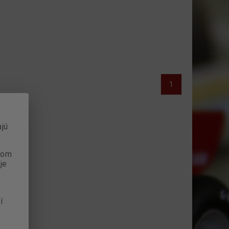
1
jú
anom
je
í