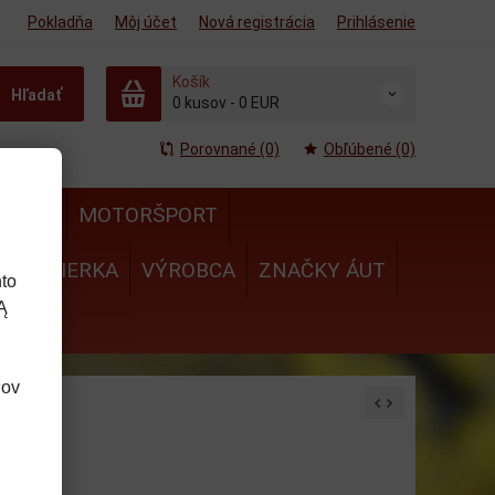
Pokladňa
Môj účet
Nová registrácia
Prihlásenie
Košík
Hľadať
0
kusov
-
0 EUR
Porovnané (0)
Obľúbené (0)
MULA
MOTORŠPORT
IE
MIERKA
VÝROBCA
ZNAČKY ÁUT
to
Ą
dov