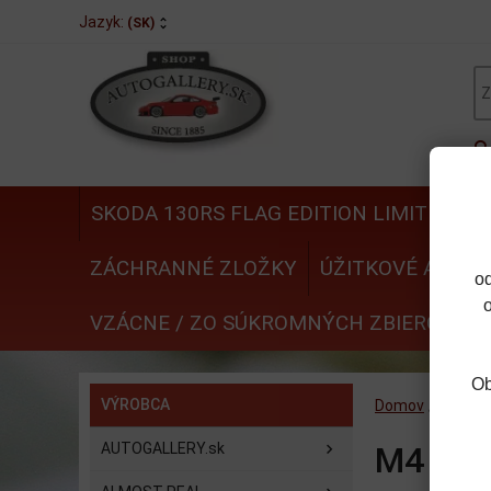
Jazyk:
(SK)
SKODA 130RS FLAG EDITION LIMITED
N
ZÁCHRANNÉ ZLOŽKY
ÚŽITKOVÉ AUTÁ
o
VZÁCNE / ZO SÚKROMNÝCH ZBIEROK
Ob
VÝROBCA
Domov
/
VÝROB
AUTOGALLERY.sk
M4