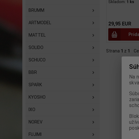
Skladom:
1 ks
BRUMM
ARTMODEL
29,95 EUR
Prid
MATTEL
SOLIDO
Strana
1
z
1
Ce
SCHUCO
Súh
BBR
Na n
skva
SPARK
Súbo
KYOSHO
zari
scho
IXO
Blok
užív
NOREV
posk
FUJIMI