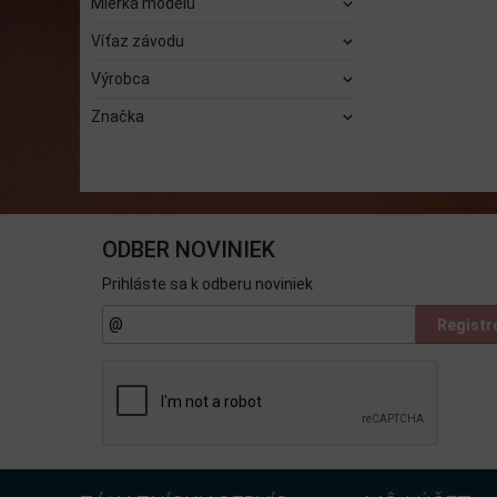
Mierka modelu
Víťaz závodu
Výrobca
Značka
ODBER NOVINIEK
Prihláste sa k odberu noviniek
Registr