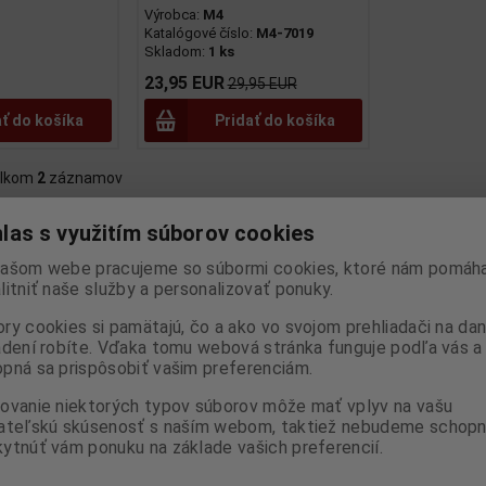
Výrobca:
M4
Katalógové číslo:
M4-7019
Skladom:
1 ks
23,95 EUR
29,95 EUR
ať do košíka
Pridať do košíka
lkom
2
záznamov
las s využitím súborov cookies
ašom webe pracujeme so súbormi cookies, ktoré nám pomáha
litniť naše služby a personalizovať ponuky.
ry cookies si pamätajú, čo a ako vo svojom prehliadači na d
adení robíte. Vďaka tomu webová stránka funguje podľa vás a 
pná sa prispôsobiť vašim preferenciám.
ovanie niektorých typov súborov môže mať vplyv na vašu
ateľskú skúsenosť s naším webom, taktiež nebudeme schopn
ytnúť vám ponuku na základe vašich preferencií.