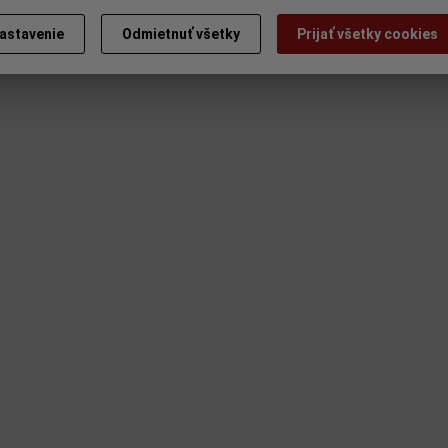
astavenie
Odmietnuť všetky
Prijať všetky cookies