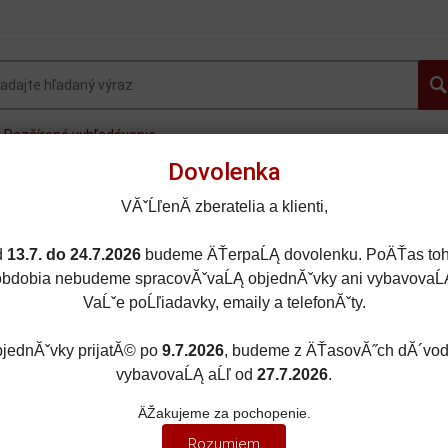
Rozšírené vyhľadávanie
Dovolenka
OVINKY
AUTOGALLERY.sk
OSOBNÉ AUTÁ
FOR
VĂˇĹľenĂ­ zberatelia a klienti,
MOTORKY
LIETADLÁ
DOPLNKY
ZĽAVY A AKC
d
13.7. do 24.7.2026
budeme ÄŤerpaĹĄ dovolenku. PoÄŤas toh
obdobia nebudeme spracovĂˇvaĹĄ objednĂˇvky ani vybavovaĹ
VaĹˇe poĹľiadavky, emaily a telefonĂˇty.
jednĂˇvky prijatĂ© po
9.7.2026
, budeme z ÄŤasovĂ˝ch dĂ´vo
CA
/
M4
vybavovaĹĄ aĹľ od
27.7.2026
.
ÄŽakujeme za pochopenie.
Rozumiem