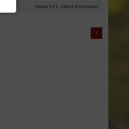
Strana
1
z
1
Celkom
2
záznamov
1