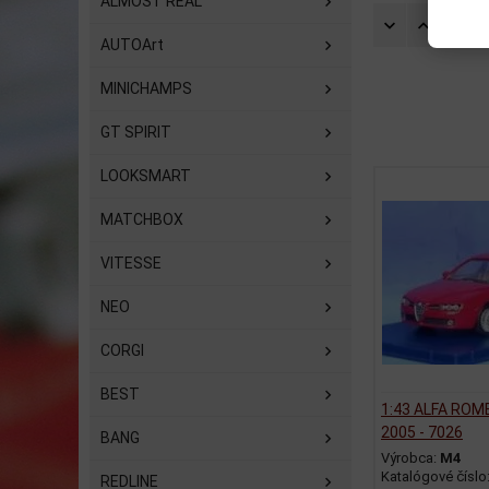
ALMOST REAL
Zorad
AUTOArt
MINICHAMPS
GT SPIRIT
LOOKSMART
MATCHBOX
VITESSE
NEO
CORGI
BEST
1:43 ALFA ROM
2005 - 7026
BANG
Výrobca:
M4
Katalógové číslo
REDLINE