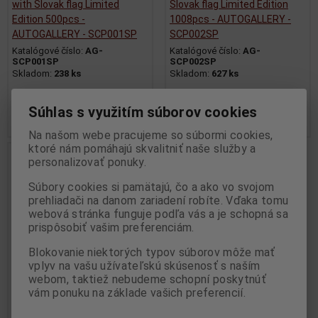
with Slovak flag Limited
Slovak flag Limited Edition
Edition 500pcs -
1008pcs - AUTOGALLERY -
AUTOGALLERY - SCP001SP
SCP002SP
Katalógové číslo:
AG-
Katalógové číslo:
AG-
SCP001SP
SCP002SP
Skladom:
238 ks
Skladom:
627 ks
49,95 EUR
39,95 EUR
Súhlas s využitím súborov cookies
Pridať do košíka
Pridať do košíka
Na našom webe pracujeme so súbormi cookies,
ktoré nám pomáhajú skvalitniť naše služby a
personalizovať ponuky.
Súbory cookies si pamätajú, čo a ako vo svojom
prehliadači na danom zariadení robíte. Vďaka tomu
webová stránka funguje podľa vás a je schopná sa
prispôsobiť vašim preferenciám.
Blokovanie niektorých typov súborov môže mať
vplyv na vašu užívateľskú skúsenosť s naším
webom, taktiež nebudeme schopní poskytnúť
vám ponuku na základe vašich preferencií.
1:64 SKODA 130 RS BLUE with
Slovak flag Limited Edition