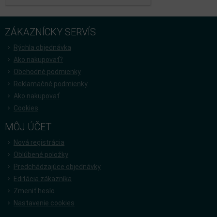
ZÁKAZNÍCKY SERVÍS
Rýchla objednávka
Ako nakupovať?
Obchodné podmienky
Reklamačné podmienky
Ako nakupovať
Cookies
MÔJ ÚČET
Nová registrácia
Oblúbené položky
Predchádzajúce objednávky
Editácia zákazníka
Zmeniť heslo
Nastavenie cookies