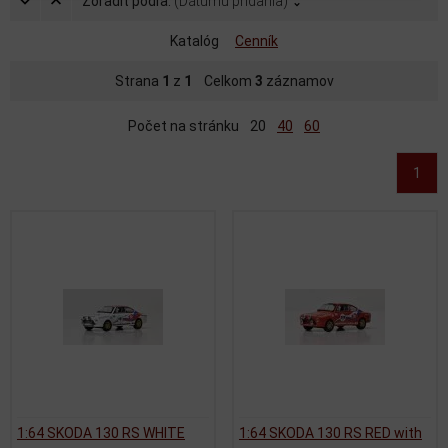
Zoradiť podľa:
(Dátumu pridania)
Katalóg
Cenník
Strana
1
z
1
Celkom
3
záznamov
Počet na stránku
20
40
60
1
1:64 SKODA 130 RS WHITE
1:64 SKODA 130 RS RED with