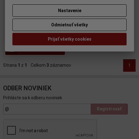
1008pcs - AUTOGALLERY -
Nastavenie
SCP003SP
Katalógové číslo:
AG-
SCP003SP
Odmietnuť všetky
Skladom:
641 ks
39,95 EUR
Prijať všetky cookies
Pridať do košíka
Strana
1
z
1
Celkom
3
záznamov
1
ODBER NOVINIEK
Prihláste sa k odberu noviniek
Registrovať