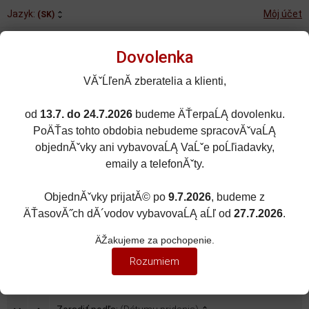
Jazyk:
Môj účet
(SK)
Dovolenka
VĂˇĹľenĂ­ zberatelia a klienti,
od
13.7. do 24.7.2026
budeme ÄŤerpaĹĄ dovolenku.
Rozšírené vyhľadávanie
PoÄŤas tohto obdobia nebudeme spracovĂˇvaĹĄ
Porovnané (0)
Obľúbené (0)
objednĂˇvky ani vybavovaĹĄ VaĹˇe poĹľiadavky,
emaily a telefonĂˇty.
0
kusov
Menu
0 EUR
ObjednĂˇvky prijatĂ© po
9.7.2026
, budeme z
ÄŤasovĂ˝ch dĂ´vodov vybavovaĹĄ aĹľ od
27.7.2026
.
Domov
Zobraziť filter
ÄŽakujeme za pochopenie.
SKODA 130RS FLAG EDITION
Rozumiem
LIMITED