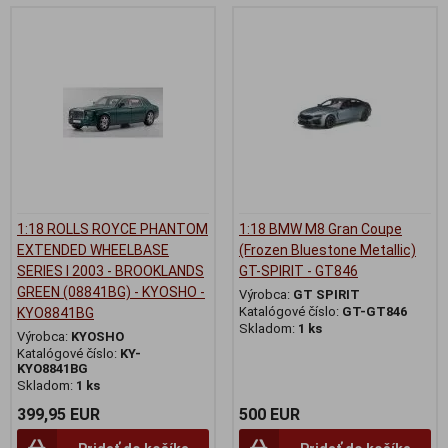
1:18 ROLLS ROYCE PHANTOM
1:18 BMW M8 Gran Coupe
EXTENDED WHEELBASE
(Frozen Bluestone Metallic)
SERIES I 2003 - BROOKLANDS
GT-SPIRIT - GT846
GREEN (08841BG) - KYOSHO -
Výrobca:
GT SPIRIT
Katalógové číslo:
GT-GT846
KYO8841BG
Skladom:
1 ks
Výrobca:
KYOSHO
Katalógové číslo:
KY-
KYO8841BG
Skladom:
1 ks
399,95 EUR
500 EUR