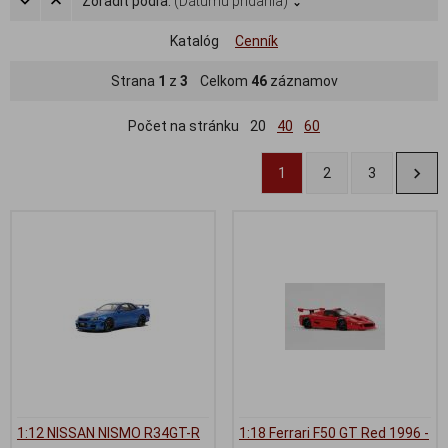
Zoradiť podľa:
(Dátumu pridania)
Katalóg
Cenník
Strana
1
z
3
Celkom
46
záznamov
Počet na stránku
20
40
60
1
2
3
1:12 NISSAN NISMO R34GT-R
1:18 Ferrari F50 GT Red 1996 -