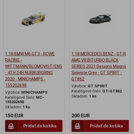
1:18 BMW M6 GT3 - ROWE
1:18 MERCEDES BENZ - GT-R
RACING -
AMG V8 BITURBO BLACK
WITTMANN/BLOMQVIST/ENG
SERIES 2021 Designo Magno
- 4TH 24H NURBURGRING
Selenite Grey - GT SPIRIT -
2020 - MINICHAMPS -
GT862
155202698
Výrobca:
GT SPIRIT
Katalógové číslo:
GT-GT862
Výrobca:
MINICHAMPS
Skladom:
1 ks
Katalógové číslo:
MC-
155202698
Skladom:
1 ks
150 EUR
200 EUR
Pridať do košíka
Pridať do košíka