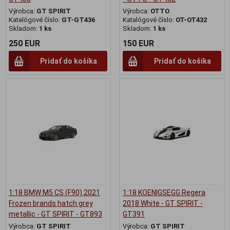
Výrobca:
GT SPIRIT
Výrobca:
OTTO
Katalógové číslo:
GT-GT436
Katalógové číslo:
OT-OT432
Skladom:
1 ks
Skladom:
1 ks
250 EUR
150 EUR
Pridať do košíka
Pridať do košíka
1:18 BMW M5 CS (F90) 2021
1:18 KOENIGSEGG Regera
Frozen brands hatch grey
2018 White - GT SPIRIT -
metallic - GT SPIRIT - GT893
GT391
Výrobca:
GT SPIRIT
Výrobca:
GT SPIRIT