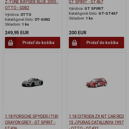
Z-TUNE BAYSIDE BLUE 2005 -
GT SPIRIT - GT467
OTTO - G082
Výrobca:
GT SPIRIT
Katalógové číslo:
GT-GT467
Výrobca:
OTTO
Skladom:
1 ks
Katalógové číslo:
OT-G082
Skladom:
1 ks
249,95 EUR
200 EUR
Pridať do košíka
Pridať do košíka
1:18 PORSCHE SPYDER (718)
1:18 CITROEN ZX KIT CAR RED
CRAYON GREY - GT SPIRIT -
15 J PURAS CATALUNYA 1997
GT436
- OTTO - OT432