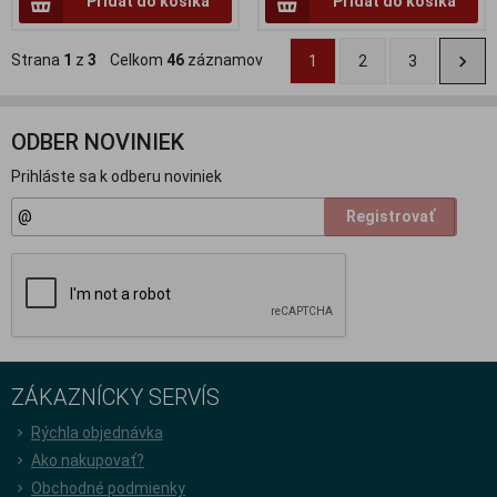
Pridať do košíka
Pridať do košíka
Strana
1
z
3
Celkom
46
záznamov
1
2
3
ODBER NOVINIEK
Prihláste sa k odberu noviniek
Registrovať
ZÁKAZNÍCKY SERVÍS
Rýchla objednávka
Ako nakupovať?
Obchodné podmienky