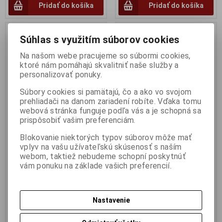
Pridať do košíka
Pridať do košíka
Súhlas s využitím súborov cookies
Na našom webe pracujeme so súbormi cookies,
ktoré nám pomáhajú skvalitniť naše služby a
personalizovať ponuky.
Súbory cookies si pamätajú, čo a ako vo svojom
prehliadači na danom zariadení robíte. Vďaka tomu
webová stránka funguje podľa vás a je schopná sa
prispôsobiť vašim preferenciám.
1:18 BMW M2 Competition By
1:18 HONDA CIVIC EK9 TYPE R
Blokovanie niektorých typov súborov môže mať
LP - Saphire Black Metallic -
WHITE 1997 - OTTO - OT971
vplyv na vašu užívateľskú skúsenosť s naším
2021 - GT SPIRIT - GT859
Výrobca:
OTTO
webom, taktiež nebudeme schopní poskytnúť
Katalógové číslo:
OT-OT971
vám ponuku na základe vašich preferencií.
Výrobca:
GT SPIRIT
Skladom:
1 ks
Katalógové číslo:
GT-GT859
Skladom:
1 ks
150 EUR
150 EUR
Nastavenie
Pridať do košíka
Pridať do košíka