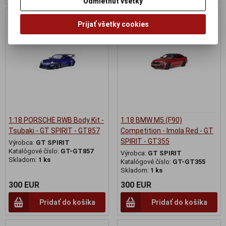
Odmietnuť všetky
Prijať všetky cookies
1:18 PORSCHE RWB Body Kit -
1:18 BMW M5 (F90)
Tsubaki - GT SPIRIT - GT857
Competition - Imola Red - GT
SPIRIT - GT355
Výrobca:
GT SPIRIT
Katalógové číslo:
GT-GT857
Výrobca:
GT SPIRIT
Skladom:
1 ks
Katalógové číslo:
GT-GT355
Skladom:
1 ks
300 EUR
300 EUR
Pridať do košíka
Pridať do košíka