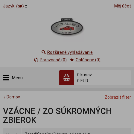
Jazyk:
Môj účet
(SK)
Rozšírené vyhľadávanie
Porovnané (0)
Obľúbené (0)
0
kusov
Menu
0 EUR
Domov
Zobraziť filter
VZÁCNE / ZO SÚKROMNÝCH
ZBIEROK