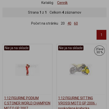
Katalóg
Cenník
Strana
1
z
1
Celkom
4
záznamov
Počet na stránku
20
40
60
1
Nie ja na sklade
Nie ja na sklade
Zľava
30 %
1:12 FIGURINE PODIUM
1:12 FIGURINE SITTING
C.STONER WORLD CHAMPION
V.ROSSI MOTO GP 2006 -
MOTO GP 2007
poskodena krabicka