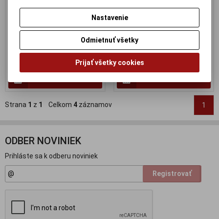
- 312060196 - poskodena
krabicka
krabicka
Výrobca:
MINICHAMPS
Nastavenie
Katalógové číslo:
MC-
Výrobca:
MINICHAMPS
312079046
Katalógové číslo:
MC-
Skladom:
0 ks
312060196
Odmietnuť všetky
Skladom:
0 ks
49 EUR
80 EUR
70 EUR
Prijať všetky cookies
Pridať do košíka
Pridať do košíka
Strana
1
z
1
Celkom
4
záznamov
1
ODBER NOVINIEK
Prihláste sa k odberu noviniek
Registrovať