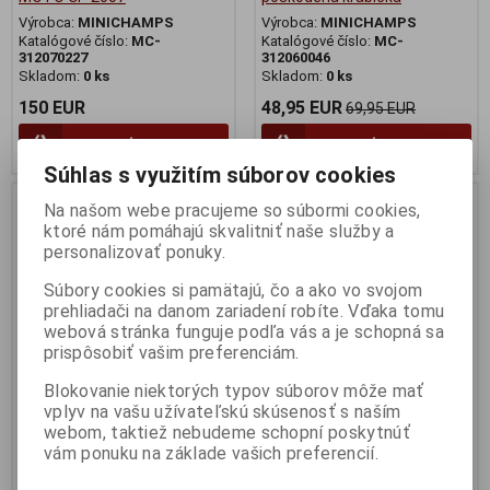
Výrobca:
MINICHAMPS
Výrobca:
MINICHAMPS
Katalógové číslo:
MC-
Katalógové číslo:
MC-
312070227
312060046
Skladom:
0 ks
Skladom:
0 ks
150 EUR
48,95 EUR
69,95 EUR
Pridať do košíka
Pridať do košíka
Súhlas s využitím súborov cookies
Nie ja na sklade
Nie ja na sklade
Zľava
Na našom webe pracujeme so súbormi cookies,
30 %
ktoré nám pomáhajú skvalitniť naše služby a
personalizovať ponuky.
Súbory cookies si pamätajú, čo a ako vo svojom
prehliadači na danom zariadení robíte. Vďaka tomu
webová stránka funguje podľa vás a je schopná sa
prispôsobiť vašim preferenciám.
Blokovanie niektorých typov súborov môže mať
vplyv na vašu užívateľskú skúsenosť s naším
1:12 FIGURINE RIDING V.ROSSI
1:12 FIGURINE RIDING V.ROSSI
webom, taktiež nebudeme schopní poskytnúť
MOTO GP 2006
MOTO GP 2007 JEREZ LAP OF
vám ponuku na základe vašich preferencií.
SACHSENRING - MINICHAMPS
HONOUR - poskodena