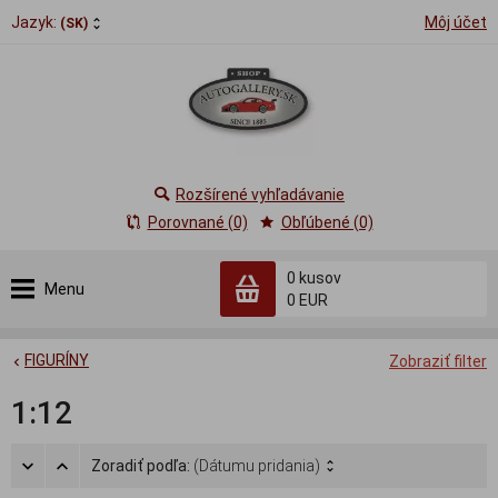
Jazyk:
Môj účet
(SK)
Rozšírené vyhľadávanie
Porovnané (0)
Obľúbené (0)
0
kusov
Menu
0 EUR
FIGURÍNY
Zobraziť filter
1:12
Zoradiť podľa:
(Dátumu pridania)