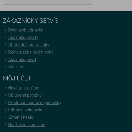
ZÁKAZNÍCKY SERVÍS
Rýchla objednávka
Ako nakupovať?
Obchodné podmienky
Reklamačné podmienky
Ako nakupovať
Cookies
MÔJ ÚČET
Nová registrácia
Oblúbené položky
Predchádzajúce objednávky
Editácia zákazníka
Zmeniť heslo
Nastavenie cookies