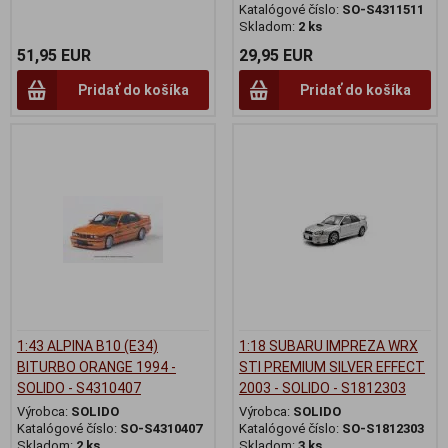
Katalógové číslo:
SO-S4311511
Skladom:
2 ks
51,95 EUR
29,95 EUR
Pridať do košíka
Pridať do košíka
1:43 ALPINA B10 (E34)
1:18 SUBARU IMPREZA WRX
BITURBO ORANGE 1994 -
STI PREMIUM SILVER EFFECT
SOLIDO - S4310407
2003 - SOLIDO - S1812303
Výrobca:
SOLIDO
Výrobca:
SOLIDO
Katalógové číslo:
SO-S4310407
Katalógové číslo:
SO-S1812303
Skladom:
2 ks
Skladom:
3 ks