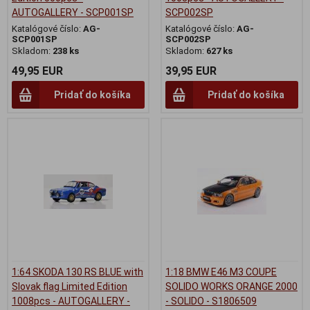
AUTOGALLERY - SCP001SP
SCP002SP
Katalógové číslo:
AG-
Katalógové číslo:
AG-
SCP001SP
SCP002SP
Skladom:
238 ks
Skladom:
627 ks
49,95 EUR
39,95 EUR
Pridať do košíka
Pridať do košíka
1:64 SKODA 130 RS BLUE with
1:18 BMW E46 M3 COUPE
Slovak flag Limited Edition
SOLIDO WORKS ORANGE 2000
1008pcs - AUTOGALLERY -
- SOLIDO - S1806509