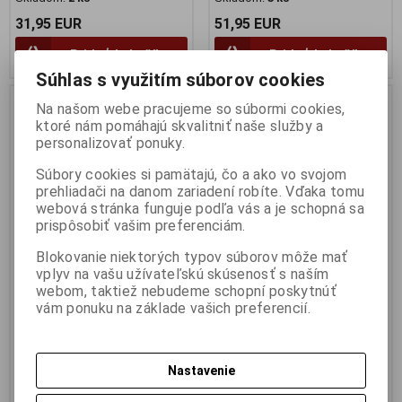
31,95 EUR
51,95 EUR
Pridať do košíka
Pridať do košíka
Súhlas s využitím súborov cookies
Na našom webe pracujeme so súbormi cookies,
ktoré nám pomáhajú skvalitniť naše služby a
personalizovať ponuky.
Súbory cookies si pamätajú, čo a ako vo svojom
prehliadači na danom zariadení robíte. Vďaka tomu
webová stránka funguje podľa vás a je schopná sa
prispôsobiť vašim preferenciám.
Blokovanie niektorých typov súborov môže mať
vplyv na vašu užívateľskú skúsenosť s naším
1:43 MERCEDES-BENZ (W124)
1:43 CITROËN CX GTI TURBO
webom, taktiež nebudeme schopní poskytnúť
E60 AMG SIGNAL RED 1994 -
II NOIR ONYX 1989 - SOLIDO -
vám ponuku na základe vašich preferencií.
SOLIDO - S4313204
S4311706
Výrobca:
SOLIDO
Výrobca:
SOLIDO
Katalógové číslo:
SO-S4313204
Katalógové číslo:
SO-S4311706
Nastavenie
Skladom:
2 ks
Skladom:
2 ks
29,95 EUR
31,95 EUR