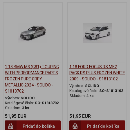
1:18 BMW M3 (G81) TOURING
1:18 FORD FOCUS RS MK2
WITH PERFORMANCE PARTS
PACK RS PLUS FROZEN WHITE
FROZEN PURE GREY
2009 - SOLIDO - S1813102
METALLIC 2024 - SOLIDO -
Výrobca:
SOLIDO
Katalógové číslo:
SO-S1813102
S1813702
Skladom:
4 ks
Výrobca:
SOLIDO
Katalógové číslo:
SO-S1813702
Skladom:
3 ks
51,95 EUR
51,95 EUR
Pridať do košíka
Pridať do košíka