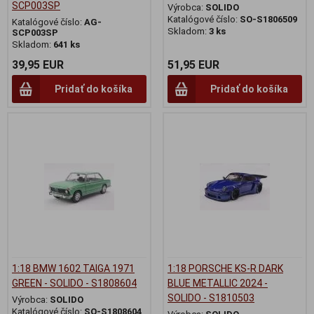
SCP003SP
Výrobca:
SOLIDO
Katalógové číslo:
SO-S1806509
Katalógové číslo:
AG-
Skladom:
3 ks
SCP003SP
Skladom:
641 ks
39,95 EUR
51,95 EUR
Pridať do košíka
Pridať do košíka
1:18 BMW 1602 TAIGA 1971
1:18 PORSCHE KS-R DARK
GREEN - SOLIDO - S1808604
BLUE METALLIC 2024 -
SOLIDO - S1810503
Výrobca:
SOLIDO
Katalógové číslo:
SO-S1808604