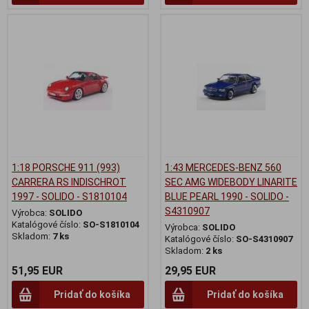
1:18 PORSCHE 911 (993)
1:43 MERCEDES-BENZ 560
CARRERA RS INDISCHROT
SEC AMG WIDEBODY LINARITE
1997 - SOLIDO - S1810104
BLUE PEARL 1990 - SOLIDO -
S4310907
Výrobca:
SOLIDO
Katalógové číslo:
SO-S1810104
Výrobca:
SOLIDO
Skladom:
7 ks
Katalógové číslo:
SO-S4310907
Skladom:
2 ks
51,95 EUR
29,95 EUR
Pridať do košíka
Pridať do košíka