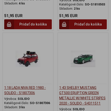
Výrobca:
SOLIDO
Skladom:
4 ks
Katalógové číslo:
SO-S1810503
Skladom:
2 ks
51,95 EUR
51,95 EUR
Pridať do košíka
Pridať do košíka
1:18 LADA NIVA RED 1980 -
1:43 SHELBY MUSTANG
SOLIDO - S1807306
GT500 ERUPTION GREEN
METALLIC W/WHITE STRIPES
Výrobca:
SOLIDO
Katalógové číslo:
SO-S1807306
2020 - SOLIDO - S4311511
Skladom:
3 ks
Výrobca:
SOLIDO