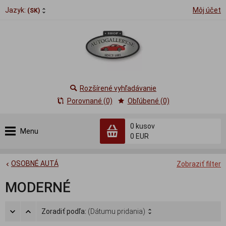
Jazyk:
Môj účet
(SK)
Rozšírené vyhľadávanie
Porovnané (0)
Obľúbené (0)
0
kusov
Menu
0 EUR
OSOBNÉ AUTÁ
Zobraziť filter
MODERNÉ
Zoradiť podľa:
(Dátumu pridania)