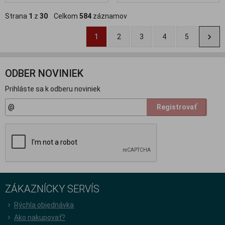
Strana
1
z
30
Celkom
584
záznamov
1
2
3
4
5
ODBER NOVINIEK
Prihláste sa k odberu noviniek
Registrovať
ZÁKAZNÍCKY SERVÍS
Rýchla objednávka
Ako nakupovať?