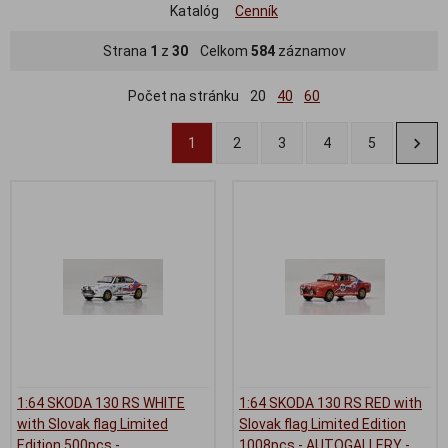
Katalóg
Cenník
Strana
1
z
30
Celkom
584
záznamov
Počet na stránku
20
40
60
1
2
3
4
5
1:64 SKODA 130 RS WHITE
1:64 SKODA 130 RS RED with
with Slovak flag Limited
Slovak flag Limited Edition
Edition 500pcs -
1008pcs - AUTOGALLERY -