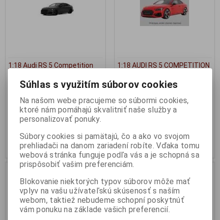
1:18 Audi RS 5 Competition
1:18 AUDI RS 5 COMPETITION
Green 2023 - GT SPIRIT -
RED - GT SPIRIT - GT457
Súhlas s využitím súborov cookies
GT469
Výrobca:
GT SPIRIT
Katalógové číslo:
GT-GT457
Výrobca:
GT SPIRIT
Na našom webe pracujeme so súbormi cookies,
Skladom:
1 ks
Katalógové číslo:
GT-GT469
ktoré nám pomáhajú skvalitniť naše služby a
Skladom:
0 ks
personalizovať ponuky.
119,95 EUR
114,95 EUR
Súbory cookies si pamätajú, čo a ako vo svojom
prehliadači na danom zariadení robíte. Vďaka tomu
Pridať do košíka
Pridať do košíka
webová stránka funguje podľa vás a je schopná sa
prispôsobiť vašim preferenciám.
Nie ja na sklade
Blokovanie niektorých typov súborov môže mať
vplyv na vašu užívateľskú skúsenosť s naším
webom, taktiež nebudeme schopní poskytnúť
vám ponuku na základe vašich preferencií.