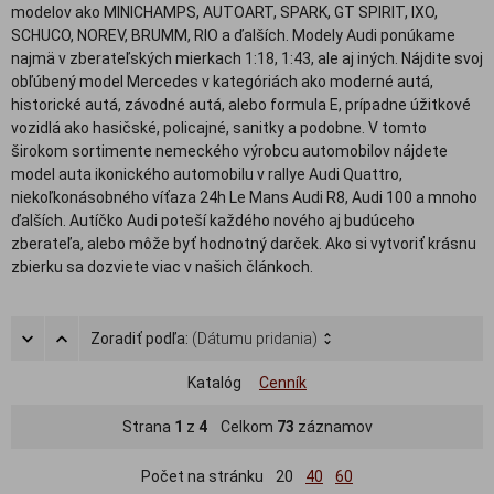
modelov ako MINICHAMPS, AUTOART, SPARK, GT SPIRIT, IXO,
SCHUCO, NOREV, BRUMM, RIO a ďalších. Modely Audi ponúkame
najmä v zberateľských mierkach 1:18, 1:43, ale aj iných. Nájdite svoj
obľúbený model Mercedes v kategóriách ako moderné autá,
historické autá, závodné autá, alebo formula E, prípadne úžitkové
vozidlá ako hasičské, policajné, sanitky a podobne. V tomto
širokom sortimente nemeckého výrobcu automobilov nájdete
model auta ikonického automobilu v rallye Audi Quattro,
niekoľkonásobného víťaza 24h Le Mans Audi R8, Audi 100 a mnoho
ďalších. Autíčko Audi poteší každého nového aj budúceho
zberateľa, alebo môže byť hodnotný darček. Ako si vytvoriť krásnu
zbierku sa dozviete viac v našich článkoch.
Zoradiť podľa:
(Dátumu pridania)
Katalóg
Cenník
Strana
1
z
4
Celkom
73
záznamov
Počet na stránku
20
40
60