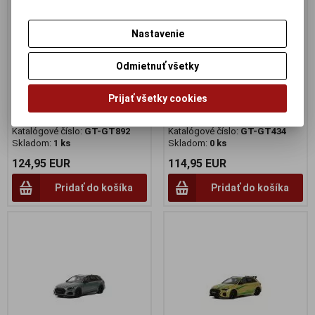
Nastavenie
Odmietnuť všetky
1:18 AUDI R8 by LB-WORKS
1:18 AUDI ABT RS3-R
2022 CANDY RED - GT SPIRIT
DAYTONA GREY - GT SPIRIT -
Prijať všetky cookies
- GT892
GT434
Výrobca:
GT SPIRIT
Výrobca:
GT SPIRIT
Katalógové číslo:
GT-GT892
Katalógové číslo:
GT-GT434
Skladom:
1 ks
Skladom:
0 ks
124,95 EUR
114,95 EUR
Pridať do košíka
Pridať do košíka