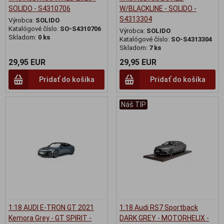
SOLIDO - S4310706
W/BLACKLINE - SOLIDO -
S4313304
Výrobca:
SOLIDO
Katalógové číslo:
SO-S4310706
Výrobca:
SOLIDO
Skladom:
0 ks
Katalógové číslo:
SO-S4313304
Skladom:
7 ks
29,95 EUR
29,95 EUR
Pridať do košíka
Pridať do košíka
Náš TIP
1:18 AUDI E-TRON GT 2021
1:18 Audi RS7 Sportback
Kemora Grey - GT SPIRIT -
DARK GREY - MOTORHELIX -