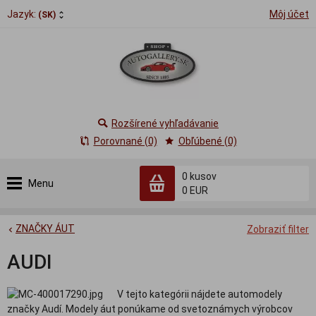
Jazyk:
Môj účet
(SK)
Rozšírené vyhľadávanie
Porovnané (0)
Obľúbené (0)
0
kusov
Menu
0 EUR
ZNAČKY ÁUT
Zobraziť filter
AUDI
V tejto kategórii nájdete automodely
značky Audí. Modely áut ponúkame od svetoznámych výrobcov