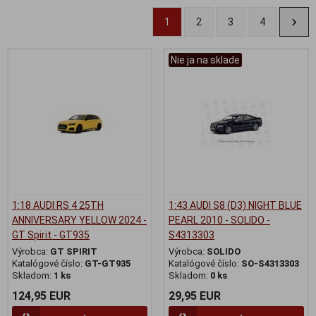
1
2
3
4
Nie ja na sklade
1:18 AUDI RS 4 25TH
1:43 AUDI S8 (D3) NIGHT BLUE
ANNIVERSARY YELLOW 2024 -
PEARL 2010 - SOLIDO -
GT Spirit - GT935
S4313303
Výrobca:
GT SPIRIT
Výrobca:
SOLIDO
Katalógové číslo:
GT-GT935
Katalógové číslo:
SO-S4313303
Skladom:
1 ks
Skladom:
0 ks
124,95 EUR
29,95 EUR