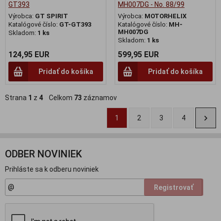
GT393
MH007DG - No. 88/99
Výrobca:
GT SPIRIT
Výrobca:
MOTORHELIX
Katalógové číslo:
GT-GT393
Katalógové číslo:
MH-
MH007DG
Skladom:
1 ks
Skladom:
1 ks
124,95 EUR
599,95 EUR
Pridať do košíka
Pridať do košíka
Strana
1
z
4
Celkom
73
záznamov
1
2
3
4
ODBER NOVINIEK
Prihláste sa k odberu noviniek
Registrovať