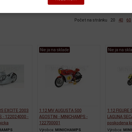
iť podľa:
(Dátumu pridania)
Katalóg
Cenník
Počet na stránku
20
40
60
Nie ja na sklade
Nie ja na skl
RS EXCITE 2003
1:12 MV AUGUSTA 500
1:12 FIGURE 
S - 122024000 -
AGOSTINI - MINICHAMPS -
LAGUNA SECA
bicka
122700001
poskodena k
HAMPS
Výrobca:
MINICHAMPS
Výrobca:
MIN