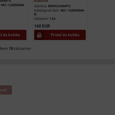
krabicka
HAMPS
:
MC-122053046
Výrobca:
MINICHAMPS
Katalógové číslo:
MC-122053046-
B
Skladom:
1 ks
160 EUR
ať do košíka
Pridať do košíka
lkom
18
záznamov
ovať