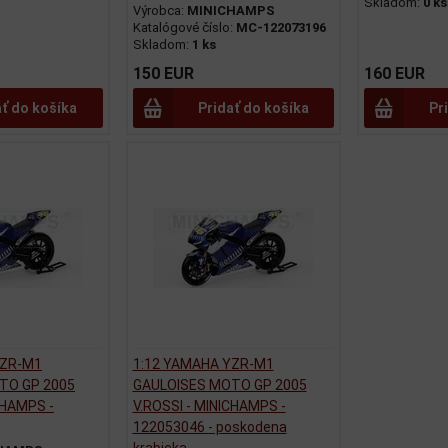
Skladom:
0 ks
Výrobca:
MINICHAMPS
Katalógové číslo:
MC-122073196
Skladom:
1 ks
150 EUR
160 EUR
ať do košíka
Pridať do košíka
Pr
YZR-M1
1:12 YAMAHA YZR-M1
TO GP 2005
GAULOISES MOTO GP 2005
CHAMPS -
V.ROSSI - MINICHAMPS -
122053046 - poskodena