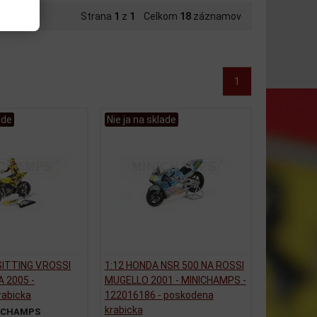
Strana
1
z
1
Celkom
18
záznamov
1
ade
Nie ja na sklade
SITTING V.ROSSI
1:12 HONDA NSR 500 NA ROSSI
 2005 -
MUGELLO 2001 - MINICHAMPS -
rabicka
122016186 - poskodena
krabicka
ICHAMPS