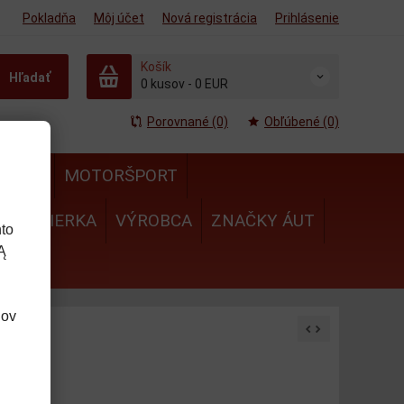
Pokladňa
Môj účet
Nová registrácia
Prihlásenie
Košík
Hľadať
0
kusov
-
0 EUR
Porovnané (0)
Obľúbené (0)
MULA
MOTORŠPORT
IE
MIERKA
VÝROBCA
ZNAČKY ÁUT
to
Ą
dov