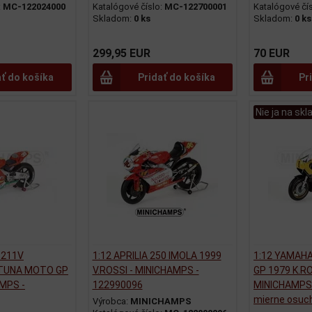
:
MC-122024000
Katalógové číslo:
MC-122700001
Katalógové čí
Skladom:
0 ks
Skladom:
0 ks
299,95 EUR
70 EUR
ať do košíka
Pridať do košíka
Pr
Nie ja na skl
 211V
1:12 APRILIA 250 IMOLA 1999
1:12 YAMAH
TUNA MOTO GP
V.ROSSI - MINICHAMPS -
GP 1979 K.R
AMPS -
122990096
MINICHAMPS 
mierne osuc
Výrobca:
MINICHAMPS