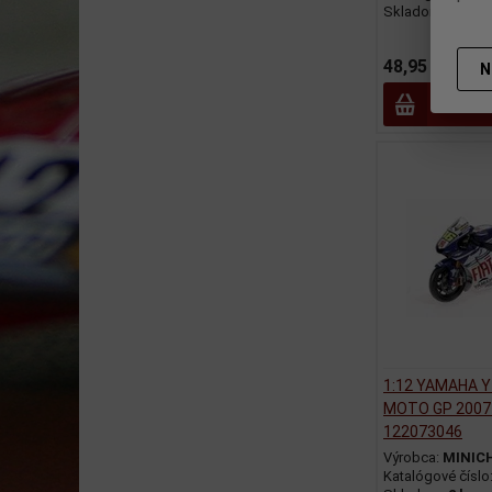
Skladom:
0 ks
48,95 EUR
69,
N
Prid
1:12 YAMAHA 
MOTO GP 2007 
122073046
Výrobca:
MINIC
Katalógové číslo