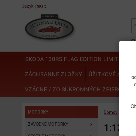
Jazyk:
(SK)
SKODA 130RS FLAG EDITION LIMITED
N
ZÁCHRANNÉ ZLOŽKY
ÚŽITKOVÉ AUTÁ
o
VZÁCNE / ZO SÚKROMNÝCH ZBIEROK
Ob
MOTORKY
Domov
/
MOTO
ZÁVODNÉ MOTORKY
1:12