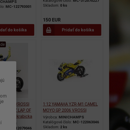
Katalógové číslo:
MC-312070227
ICHAMPS
Skladom:
0 ks
slo:
MC-122793001
150 EUR
idať do košíka
Pridať do košíka
ade
jú
anom
je
E RIDING V.ROSSI
1:12 YAMAHA YZR-M1 CAMEL
07 JEREZ LAP OF
MOYO GP 2006 V.ROSSI
skodena krabicka
Výrobca:
MINICHAMPS
í
Katalógové číslo:
MC-122063046
ICHAMPS
Skladom:
2 ks
slo:
MC-312079046