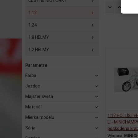
CESTNÉ MOTORKY
Zorad
1:12
1:24
1:8 HELMY
1:2 HELMY
Parametre
Farba
Jazdec
Majster sveta
Materiál
1:12 HOLLISTE
Mierka modelu
LI - MINICHAMP
Séria
poskodena kra
Výrobca:
MINIC