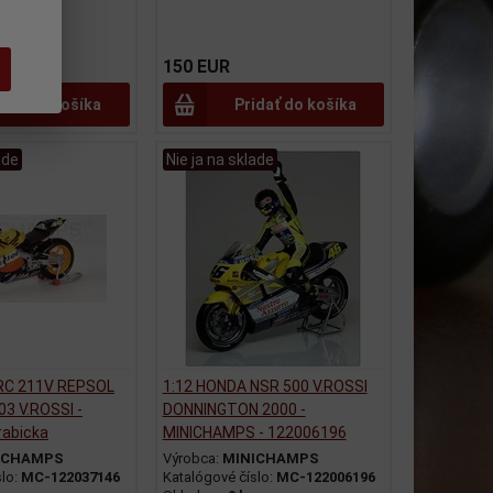
150 EUR
idať do košíka
Pridať do košíka
ade
Nie ja na sklade
RC 211V REPSOL
1:12 HONDA NSR 500 V.ROSSI
3 V.ROSSI -
DONNINGTON 2000 -
rabicka
MINICHAMPS - 122006196
ICHAMPS
Výrobca:
MINICHAMPS
slo:
MC-122037146
Katalógové číslo:
MC-122006196