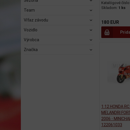
Sezóna
Katalógové číslo
Skladom:
1 ks
Team
Víťaz závodu
180 EUR
Vozidlo
Prid
Výrobca
Značka
1:12 HONDA RC
MELANDRI FOR
2006 - MINICH
122061033