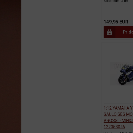
Skladom:
2 ks
149,95 EUR
Prid
1:12 YAMAHA 
GAULOISES MO
V.ROSSI - MINI
122053046