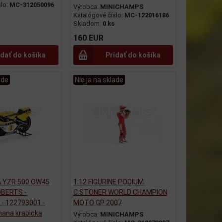
slo:
MC-312050096
Výrobca:
MINICHAMPS
Katalógové číslo:
MC-122016186
Skladom:
0 ks
160 EUR
idať do košíka
Pridať do košíka
ade
Nie ja na sklade
A YZR 500 OW45
1:12 FIGURINE PODIUM
OBERTS -
C.STONER WORLD CHAMPION
- 122793001 -
MOTO GP 2007
hana krabicka
Výrobca:
MINICHAMPS