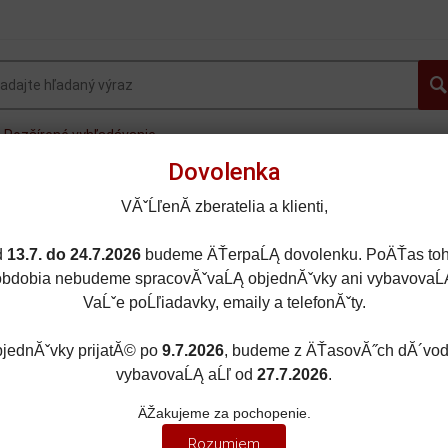
Rozšírené vyhľadávanie
Dovolenka
OVINKY
AUTOGALLERY.sk
OSOBNÉ AUTÁ
FOR
VĂˇĹľenĂ­ zberatelia a klienti,
MOTORKY
LIETADLÁ
DOPLNKY
ZĽAVY A AKC
d
13.7. do 24.7.2026
budeme ÄŤerpaĹĄ dovolenku. PoÄŤas toh
obdobia nebudeme spracovĂˇvaĹĄ objednĂˇvky ani vybavovaĹ
VaĹˇe poĹľiadavky, emaily a telefonĂˇty.
jednĂˇvky prijatĂ© po
9.7.2026
, budeme z ÄŤasovĂ˝ch dĂ´vo
RKY
/
1:12
vybavovaĹĄ aĹľ od
27.7.2026
.
ÄŽakujeme za pochopenie.
Rozumiem