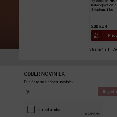
Výrobca:
MINIC
Katalógové číslo
Skladom:
1 ks
200 EUR
Prid
Strana
1
z
1
Ce
ODBER NOVINIEK
Prihláste sa k odberu noviniek
Registr