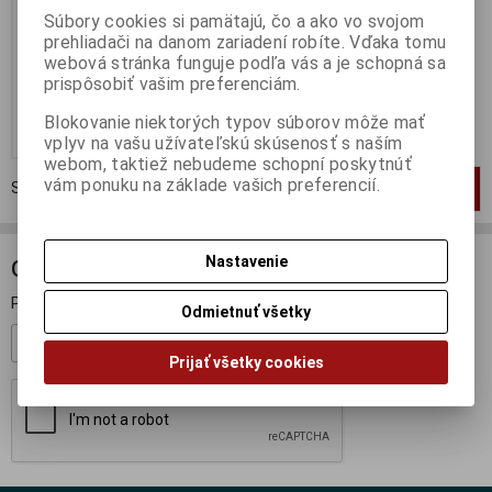
Súbory cookies si pamätajú, čo a ako vo svojom
Výrobca:
SPARK
prehliadači na danom zariadení robíte. Vďaka tomu
Katalógové číslo:
SP-S0140
Skladom:
2 ks
webová stránka funguje podľa vás a je schopná sa
prispôsobiť vašim preferenciám.
79,95 EUR
Blokovanie niektorých typov súborov môže mať
Pridať do košíka
vplyv na vašu užívateľskú skúsenosť s naším
webom, taktiež nebudeme schopní poskytnúť
vám ponuku na základe vašich preferencií.
Strana
1
z
1
Celkom
1
záznamov
1
Nastavenie
ODBER NOVINIEK
Prihláste sa k odberu noviniek
Odmietnuť všetky
Registrovať
Prijať všetky cookies