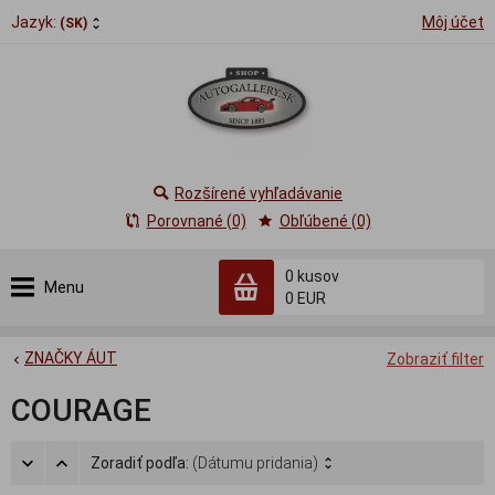
Jazyk:
Môj účet
(SK)
Rozšírené vyhľadávanie
Porovnané (0)
Obľúbené (0)
0
kusov
Menu
0 EUR
ZNAČKY ÁUT
Zobraziť filter
COURAGE
Zoradiť podľa:
(Dátumu pridania)