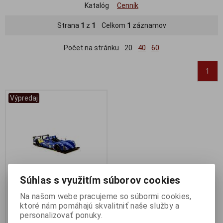
Katalóg
Cenník
Strana
1
z
1
Celkom
1
záznamov
Počet na stránku
20
40
60
1
Výpredaj
Súhlas s využitím súborov cookies
Na našom webe pracujeme so súbormi cookies,
1:43 COURAGE COMPETITION
ktoré nám pomáhajú skvalitniť naše služby a
LM 2006 NO12 - SPARK -
personalizovať ponuky.
S0140