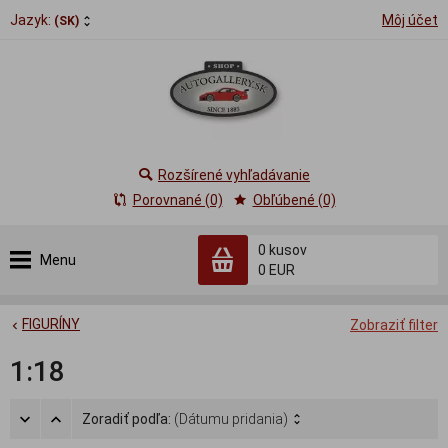
Jazyk:
Môj účet
(SK)
Rozšírené vyhľadávanie
Porovnané (0)
Obľúbené (0)
0
kusov
Menu
0 EUR
FIGURÍNY
Zobraziť filter
1:18
Zoradiť podľa:
(Dátumu pridania)