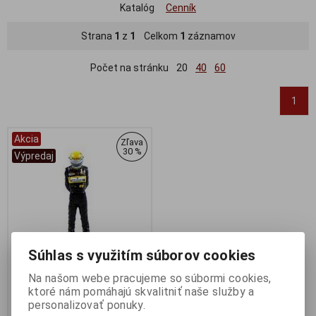
Katalóg
Cenník
Strana
1
z
1
Celkom
1
záznamov
Počet na stránku
20
40
60
1
Akcia
Zľava
30 %
Výpredaj
Súhlas s využitím súborov cookies
Na našom webe pracujeme so súbormi cookies,
1:18 AYRTON SENNA / LOTUS
ktoré nám pomáhajú skvalitniť naše služby a
/ STANDING FIGURE - VITESSE
personalizovať ponuky.
- VFD042D