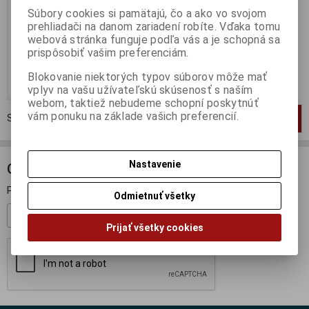
Súbory cookies si pamätajú, čo a ako vo svojom
Výrobca:
VITESSE
prehliadači na danom zariadení robíte. Vďaka tomu
Katalógové číslo:
VF-VFD042D
Skladom:
1 ks
webová stránka funguje podľa vás a je schopná sa
prispôsobiť vašim preferenciám.
41,95 EUR
59,95 EUR
Blokovanie niektorých typov súborov môže mať
Pridať do košíka
vplyv na vašu užívateľskú skúsenosť s naším
webom, taktiež nebudeme schopní poskytnúť
vám ponuku na základe vašich preferencií.
Strana
1
z
1
Celkom
1
záznamov
1
Nastavenie
ODBER NOVINIEK
Prihláste sa k odberu noviniek
Odmietnuť všetky
Registrovať
Prijať všetky cookies