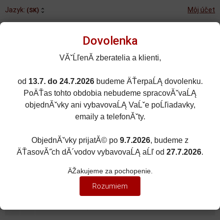
Jazyk:
Môj účet
(SK)
Dovolenka
VĂˇĹľenĂ­ zberatelia a klienti,
od
13.7. do 24.7.2026
budeme ÄŤerpaĹĄ dovolenku.
Rozšírené vyhľadávanie
PoÄŤas tohto obdobia nebudeme spracovĂˇvaĹĄ
Porovnané (0)
Obľúbené (0)
objednĂˇvky ani vybavovaĹĄ VaĹˇe poĹľiadavky,
emaily a telefonĂˇty.
0
kusov
Menu
0 EUR
ObjednĂˇvky prijatĂ© po
9.7.2026
, budeme z
ÄŤasovĂ˝ch dĂ´vodov vybavovaĹĄ aĹľ od
27.7.2026
.
ZNAČKY ÁUT
Zobraziť filter
ÄŽakujeme za pochopenie.
MAZDA
Rozumiem
Zoradiť podľa:
(Dátumu vytvorenia)