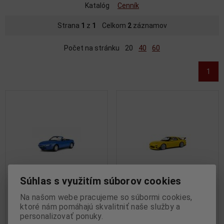
Katalóg
Cenník
Strana
1
z
1
Celkom
2
záznamov
Počet na stránku
20
40
60
1
Súhlas s využitím súborov cookies
Na našom webe pracujeme so súbormi cookies,
1:18 MAZDA MX-5 NA BLUE
1:18 MAZDA RX7 FD RS
ktoré nám pomáhajú skvalitniť naše služby a
1990 - OTTO - OT934
STREETFIGHTER YELLOW
personalizovať ponuky.
1994 - SOLIDO - S1810603
Výrobca:
OTTO