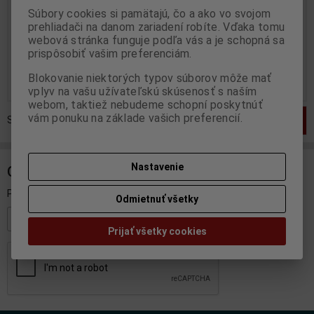
Katalógové číslo:
OT-OT934
Súbory cookies si pamätajú, čo a ako vo svojom
Výrobca:
SOLIDO
Skladom:
1 ks
prehliadači na danom zariadení robíte. Vďaka tomu
Katalógové číslo:
SO-S1810603
Skladom:
3 ks
webová stránka funguje podľa vás a je schopná sa
prispôsobiť vašim preferenciám.
99,95 EUR
49,95 EUR
Blokovanie niektorých typov súborov môže mať
Pridať do košíka
Pridať do košíka
vplyv na vašu užívateľskú skúsenosť s naším
webom, taktiež nebudeme schopní poskytnúť
vám ponuku na základe vašich preferencií.
Strana
1
z
1
Celkom
2
záznamov
1
Nastavenie
ODBER NOVINIEK
Prihláste sa k odberu noviniek
Odmietnuť všetky
Registrovať
Prijať všetky cookies