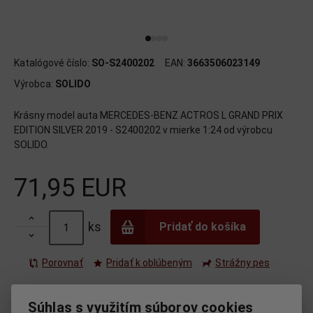
Katalógové číslo:
SO-S2400202
EAN:
3663506023149
Výrobca:
SOLIDO
Krásny model auta MERCEDES-BENZ ACTROS L GRAND PRIX
EDITION SILVER 2019 - S2400202 v mierke 1:24 od výrobcu
SOLIDO.
71,95 EUR

ks
Pridať do košíka

Porovnať
Pridať k oblúbeným
Strážny pes
Tlač
Súhlas s využitím súborov cookies