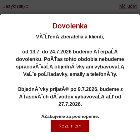
Jazyk:
Môj účet
(SK)
Dovolenka
VĂˇĹľenĂ­ zberatelia a klienti,
od
13.7. do 24.7.2026
budeme ÄŤerpaĹĄ
Rozšírené vyhľadávanie
dovolenku. PoÄŤas tohto obdobia nebudeme
Porovnané (0)
Obľúbené (0)
spracovĂˇvaĹĄ objednĂˇvky ani vybavovaĹĄ
VaĹˇe poĹľiadavky, emaily a telefonĂˇty.
0
kusov
Menu
0 EUR
ObjednĂˇvky prijatĂ© po
9.7.2026
, budeme z
ÄŤasovĂ˝ch dĂ´vodov vybavovaĹĄ aĹľ od
27.7.2026
.
1:24
ÄŽakujeme za pochopenie.
1:24 MERCEDES-BENZ ACTROS
Rozumiem
L GRAND PRIX EDITION SILVER
2019 - SOLIDO - S2400202