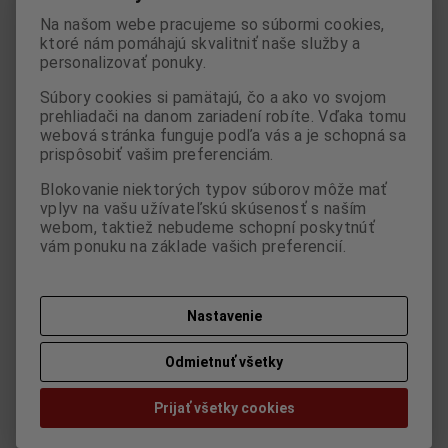
Na našom webe pracujeme so súbormi cookies,
ktoré nám pomáhajú skvalitniť naše služby a
Skladom:
3 ks
ISBN:
S2400202
personalizovať ponuky.
Súbory cookies si pamätajú, čo a ako vo svojom
prehliadači na danom zariadení robíte. Vďaka tomu
webová stránka funguje podľa vás a je schopná sa
Parametre
prispôsobiť vašim preferenciám.
Blokovanie niektorých typov súborov môže mať
Otázka na výrobok
vplyv na vašu užívateľskú skúsenosť s naším
webom, taktiež nebudeme schopní poskytnúť
vám ponuku na základe vašich preferencií.
Doporučiť výrobok
Nastavenie
Odporúčame
Odmietnuť všetky
Nie ja na sklade
Prijať všetky cookies