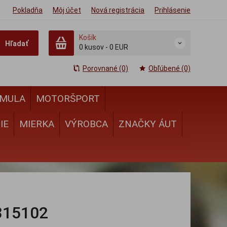
Pokladňa
Môj účet
Nová registrácia
Prihlásenie
Košík
Hľadať
0
kusov
-
0 EUR
Porovnané (0)
Obľúbené (0)
MULA
MOTORŠPORT
IE
MIERKA
VÝROBCA
ZNAČKY ÁUT
315102