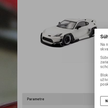
Súh
Na n
skva
Súbo
zari
scho
Blok
užív
posk
Parametre
Otázk
N