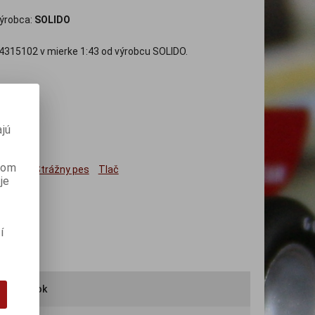
ýrobca:
SOLIDO
15102 v mierke 1:43 od výrobcu SOLIDO.
jú
anom
ným
Strážny pes
Tlač
je
í
iť výrobok