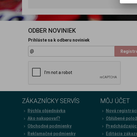
ODBER NOVINIEK
Prihláste sa k odberu noviniek
Registr
ZÁKAZNÍCKY SERVÍS
MÔJ ÚČET
Rýchla objednávka
Nová registrác
Ako nakupovať?
Oblúbené polo
Obchodné podmienky
Predchádzajúc
Reklamačné podmienky
Editácia zákaz