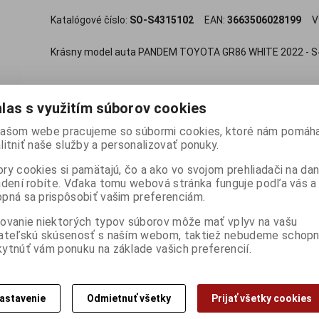
Katalógové číslo:
SO-S4315102
EAN:
3663506028199
V
Krásny model auta PANDEM TOYOTA GR86 WHITE 2022 - S43
29,95 EUR
las s využitím súborov cookies

ašom webe pracujeme so súbormi cookies, ktoré nám pomáha
ks
Pridať do košíka
litniť naše služby a personalizovať ponuky.

ry cookies si pamätajú, čo a ako vo svojom prehliadači na d
Porovnať
Pridať k oblúbe
adení robíte. Vďaka tomu webová stránka funguje podľa vás a 
pná sa prispôsobiť vašim preferenciám.
ovanie niektorých typov súborov môže mať vplyv na vašu
Skladom:
1 ks
ISBN:
S4315102
ateľskú skúsenosť s naším webom, taktiež nebudeme schopn
ytnúť vám ponuku na základe vašich preferencií.
a na výrobok
Doporuč
astavenie
Odmietnuť všetky
Prijať všetky cookies