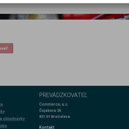
ovať
PREVÁDZKOVATEĽ
ia
Commerce, a.s.
Čajakova 26
žky
831 01 Bratislava
e objednávky
níka
Kontakt